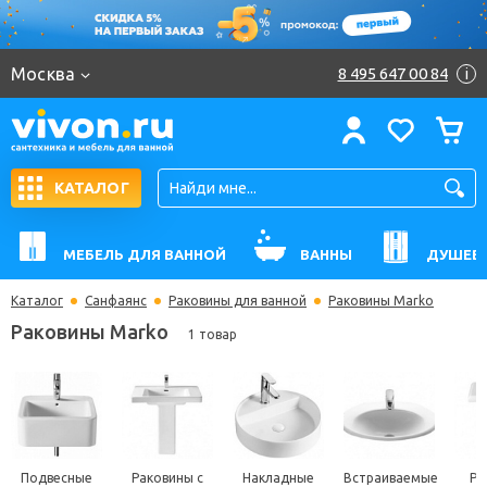
Москва
8 495 647 00 84
i
КАТАЛОГ
МЕБЕЛЬ ДЛЯ ВАННОЙ
ВАННЫ
ДУШЕВ
Каталог
Санфаянс
Раковины для ванной
Раковины Marko
Раковины Marko
1 товар
Подвесные
Раковины с
Накладные
Встраиваемые
Ра