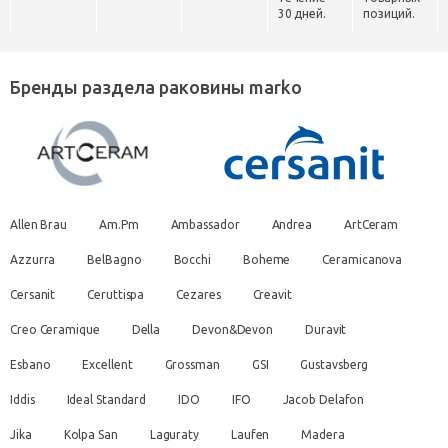
30 дней.
позиций.
Бренды раздела раковины marko
Allen Brau
Am.Pm
Ambassador
Andrea
ArtCeram
Azzurra
BelBagno
Bocchi
Boheme
Ceramicanova
Cersanit
Ceruttispa
Cezares
Creavit
Creo Ceramique
Della
Devon&Devon
Duravit
Esbano
Excellent
Grossman
GSI
Gustavsberg
Iddis
Ideal Standard
IDO
IFO
Jacob Delafon
Jika
Kolpa San
Laguraty
Laufen
Madera