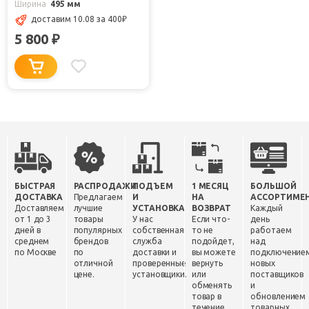
Ширина
495 мм
доставим 10.08
за 400
₽
5 800
₽
БЫСТРАЯ
РАСПРОДАЖИ
ПОДЪЕМ
1 МЕСЯЦ
БОЛЬШОЙ
ДОСТАВКА
Предлагаем
И
НА
АССОРТИМЕ
Доставляем
лучшие
УСТАНОВКА
ВОЗВРАТ
Каждый
от 1 до 3
товары
У нас
Если что-
день
дней в
популярных
собственная
то не
работаем
среднем
брендов
служба
подойдет,
над
по Москве
по
доставки и
вы можете
подключение
отличной
проверенные
вернуть
новых
цене.
установщики.
или
поставщиков
обменять
и
товар в
обновлением
течение
товарных