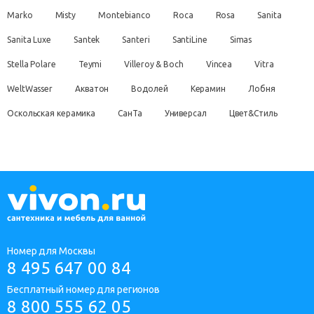
Marko
Misty
Montebianco
Roca
Rosa
Sanita
Sanita Luxe
Santek
Santeri
SantiLine
Simas
Stella Polare
Teymi
Villeroy & Boch
Vincea
Vitra
WeltWasser
Акватон
Водолей
Керамин
Лобня
Оскольская керамика
СанТа
Универсал
Цвет&Стиль
Номер для Москвы
8 495 647 00 84
Бесплатный номер для регионов
8 800 555 62 05