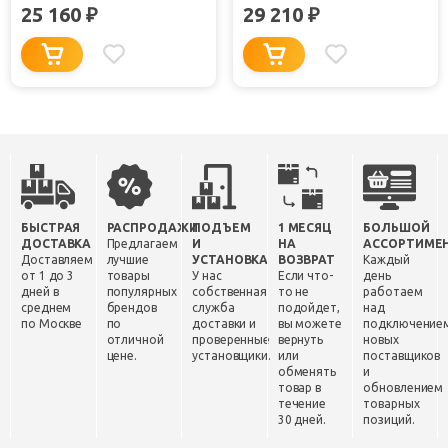
25 160
29 210
₽
₽
БЫСТРАЯ
РАСПРОДАЖИ
ПОДЪЕМ
1 МЕСЯЦ
БОЛЬШОЙ
ДОСТАВКА
Предлагаем
И
НА
АССОРТИМЕ
Доставляем
лучшие
УСТАНОВКА
ВОЗВРАТ
Каждый
от 1 до 3
товары
У нас
Если что-
день
дней в
популярных
собственная
то не
работаем
среднем
брендов
служба
подойдет,
над
по Москве
по
доставки и
вы можете
подключение
отличной
проверенные
вернуть
новых
цене.
установщики.
или
поставщиков
обменять
и
товар в
обновлением
течение
товарных
30 дней.
позиций.