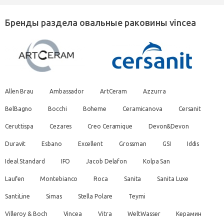
Бренды раздела овальные раковины vincea
Allen Brau
Ambassador
ArtCeram
Azzurra
BelBagno
Bocchi
Boheme
Ceramicanova
Cersanit
Ceruttispa
Cezares
Creo Ceramique
Devon&Devon
Duravit
Esbano
Excellent
Grossman
GSI
Iddis
Ideal Standard
IFO
Jacob Delafon
Kolpa San
Laufen
Montebianco
Roca
Sanita
Sanita Luxe
SantiLine
Simas
Stella Polare
Teymi
Villeroy & Boch
Vincea
Vitra
WeltWasser
Керамин