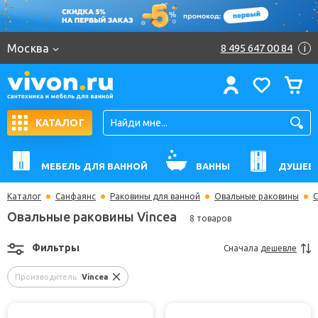
Москва
8 495 647 00 84
i
КАТАЛОГ
МЕБЕЛЬ ДЛЯ ВАННОЙ
ВАННЫ
ДУШЕВ
Каталог
Санфаянс
Раковины для ванной
Овальные раковины
О
Овальные раковины Vincea
8 товаров
Фильтры
Сначала
дешевле
Производитель:
Vincea