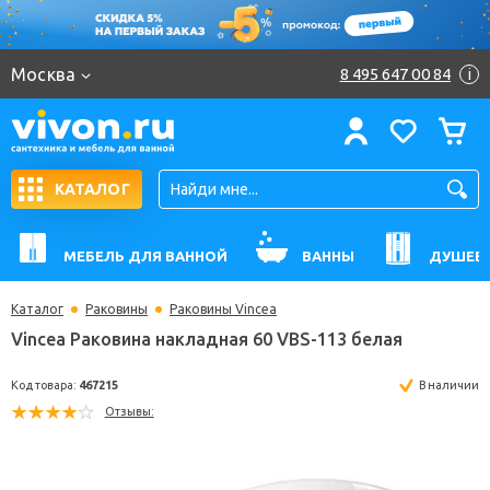
Москва
8 495 647 00 84
i
КАТАЛОГ
МЕБЕЛЬ ДЛЯ ВАННОЙ
ВАННЫ
ДУШЕВ
Каталог
Раковины
Раковины Vincea
Vincea Раковина накладная 60 VBS-113 белая
Код товара:
467215
В н
Отзывы: