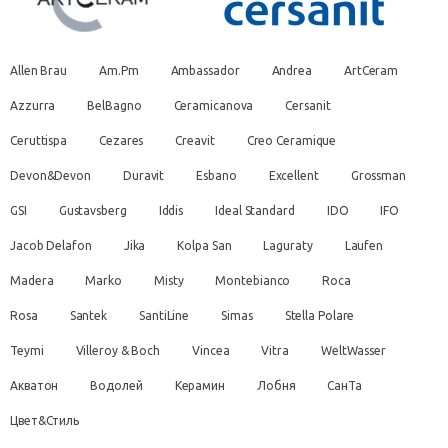
Allen Brau
Am.Pm
Ambassador
Andrea
ArtCeram
Azzurra
BelBagno
Ceramicanova
Cersanit
Ceruttispa
Cezares
Creavit
Creo Ceramique
Devon&Devon
Duravit
Esbano
Excellent
Grossman
GSI
Gustavsberg
Iddis
Ideal Standard
IDO
IFO
Jacob Delafon
Jika
Kolpa San
Laguraty
Laufen
Madera
Marko
Misty
Montebianco
Roca
Rosa
Santek
SantiLine
Simas
Stella Polare
Teymi
Villeroy & Boch
Vincea
Vitra
WeltWasser
Акватон
Водолей
Керамин
Лобня
СанТа
Цвет&Стиль