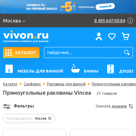
Москва
8 495 647 00 84
i
КАТАЛОГ
МЕБЕЛЬ ДЛЯ ВАННОЙ
ВАННЫ
ДУШЕВ
Каталог
Санфаянс
Раковины для ванной
Прямоугольные ракови
Прямоугольные раковины Vincea
25 товаров
Фильтры
Сначала
дешевле
Производитель:
Vincea