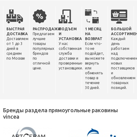
БЫСТРАЯ
РАСПРОДАЖИ
ПОДЪЕМ
1 МЕСЯЦ
БОЛЬШОЙ
ДОСТАВКА
Предлагаем
И
НА
АССОРТИМЕ
Доставляем
лучшие
УСТАНОВКА
ВОЗВРАТ
Каждый
от 1 до 3
товары
У нас
Если что-
день
дней в
популярных
собственная
то не
работаем
среднем
брендов
служба
подойдет,
над
по Москве
по
доставки и
вы можете
подключение
отличной
проверенные
вернуть
новых
цене.
установщики.
или
поставщиков
обменять
и
товар в
обновлением
течение
товарных
30 дней.
позиций.
Бренды раздела прямоугольные раковины
vincea