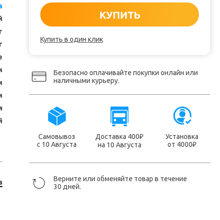
a
КУПИТЬ
й
т
Купить в один клик
г
е
м
Безопасно оплачивайте покупки онлайн или
наличными курьеру.
м
м
я
й
Самовывоз
Доставка 400
Установка
₽
с 10 Августа
от 4000
на 10 Августа
₽
Верните или обменяйте товар в течение
a
30 дней.