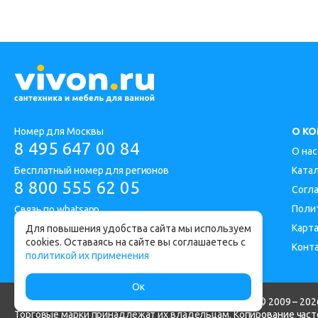
Номер для Москвы
О К
8 495 647 00 84
О нас
Бесплатный номер для регионов
Ката
8 800 555 62 05
Согл
Поли
Связь по whatsapp
Карта
Для повышения удобства сайта мы используем
cookies. Оставаясь на сайте вы соглашаетесь с
Конт
Адрес офиса: Москва, Дорожная улица 1
политикой их применения
Ок
Интернет-магазин сантехники и мебели для ванной © 2009 – 2026
Торговые марки принадлежат их владельцам. Копирование часте