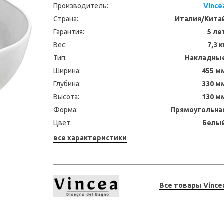
Производитель:
Vince
Страна:
Италия/Кита
Гарантия:
5 ле
Вес:
7,3 к
Тип:
Накладны
Ширина:
455 м
Глубина:
330 м
Высота:
130 м
Форма:
Прямоугольна
Цвет:
Белы
все характеристики
Все товары Vince