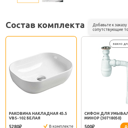
Состав комплекта
Добавьте к заказу
сопутствующие т
важно дл
РАКОВИНА НАКЛАДНАЯ 45.5
СИФОН ДЛЯ УМЫВА
VBS-102 БЕЛАЯ
МИНОР (30718050)
5280
В комплекте
500
₽
₽
Д