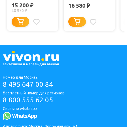
15 200
₽
16 580
₽
20 976
₽
Номер для Москвы
8 495 647 00 84
Бесплатный номер для регионов
8 800 555 62 05
Связь по whatsapp
Адрес офиса: Москва, Дорожная улица 1