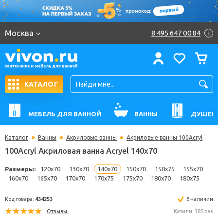
Москва
8 495 647 00 84
i
КАТАЛОГ
МЕБЕЛЬ ДЛЯ ВАННОЙ
ВАННЫ
ДУШЕВ
Каталог
Ванны
Акриловые ванны
Акриловые ванны 100Acryl
100Acryl Акриловая ванна Acryel 140x70
Размеры:
120x70
130x70
140x70
150x70
150x75
155
160x70
165x70
170x70
170x75
175x70
180x70
180x7