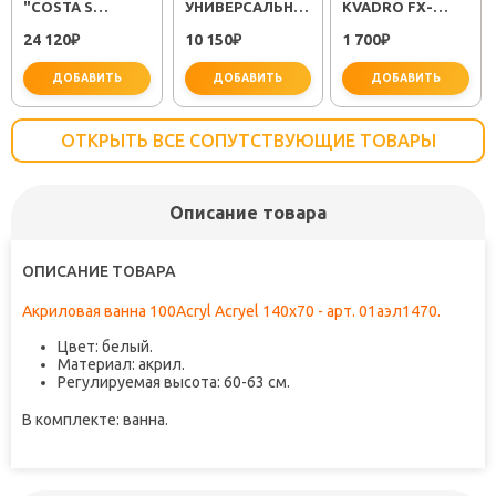
"COSTA S
УНИВЕРСАЛЬНЫЙ
KVADRO FX-
25483001"
"PLUS STRIKE
61309
24 120
10 150
1 700
₽
LM1151C"
₽
₽
ДОБАВИТЬ
ДОБАВИТЬ
ДОБАВИТЬ
ОТКРЫТЬ ВСЕ СОПУТСТВУЮЩИЕ ТОВАРЫ
Описание товара
не забудьте купить
не забудьте купить
не заб
ОПИСАНИЕ ТОВАРА
Акриловая ванна 100Acryl Acryel 140x70 - арт. 01аэл1470.
Цвет: белый.
Материал: акрил.
Регулируемая высота: 60-63 см.
В комплекте: ванна.