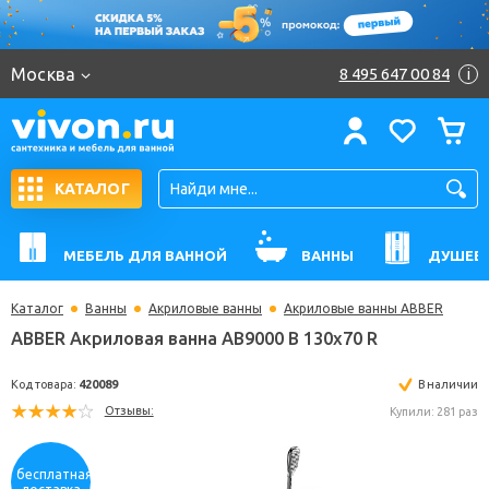
Москва
8 495 647 00 84
i
КАТАЛОГ
МЕБЕЛЬ ДЛЯ ВАННОЙ
ВАННЫ
ДУШЕВ
Каталог
Ванны
Акриловые ванны
Акриловые ванны ABBER
ABBER Акриловая ванна AB9000 B 130x70 R
Код товара:
420089
В н
Отзывы:
Купили: 
бесплатная