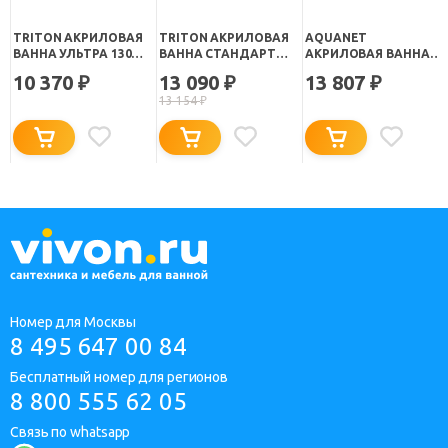
TRITON АКРИЛОВАЯ
TRITON АКРИЛОВАЯ
AQUANET
ВАННА УЛЬТРА 130
ВАННА СТАНДАРТ
АКРИЛОВАЯ ВАННА
СМ
130X70
WEST 130 СМ
10 370
13 090
13 807
₽
₽
₽
13 154
₽
Номер для Москвы
8 495 647 00 84
Бесплатный номер для регионов
8 800 555 62 05
Связь по whatsapp