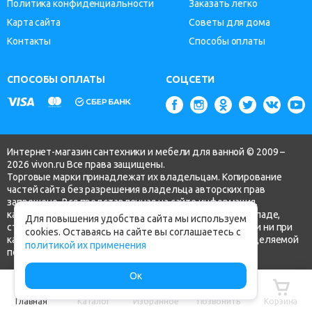
Политика конфиденциальности
Заказать легко
Карта сайта
Советы для дома
Контакты
Способы оплаты
СПОСОБЫ ОПЛАТЫ
СОЦСЕТИ
Интернет-магазин сантехники и мебели для ванной © 2009 –
2026 vivon.ru Все права защищены.
Торговые марки принадлежат их владельцам. Копирование
частей сайта без разрешения владельца авторских прав
запрещено. Вся представленная на сайте информация,
касающаяся технических характеристик, наличия на складе,
Для повышения удобства сайта мы используем
стоимости товаров, носит информационный характер и ни при
cookies. Оставаясь на сайте вы соглашаетесь с
каких условиях не является публичной офертой, определяемой
политикой их применения
положениями ч.2 ст. 437 Гражданского кодекса РФ.
Ок
Главная
Каталог
Избранное
Позвонить
Корзина