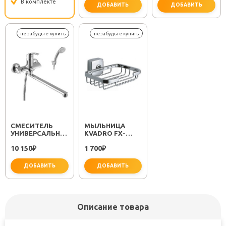
В комплекте
ДОБАВИТЬ
ДОБАВИТЬ
важно для установки
не за
СМЕСИТЕЛЬ
МЫЛЬНИЦА
УНИВЕРСАЛЬНЫЙ
KVADRO FX-
"PLUS STRIKE
61309
10 150
1 700
LM1151C"
₽
₽
ДОБАВИТЬ
ДОБАВИТЬ
Описание товара
не забудьте купить
не забудьте купить