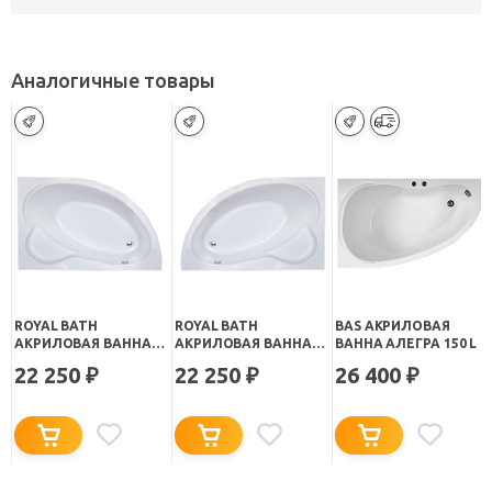
Аналогичные товары
ROYAL BATH
ROYAL BATH
BAS АКРИЛОВАЯ
АКРИЛОВАЯ ВАННА
АКРИЛОВАЯ ВАННА
ВАННА АЛЕГРА 150 L
ALPINE RB 819100 R
ALPINE RB 819100 L
22 250
22 250
26 400
₽
₽
₽
150Х100
150Х100