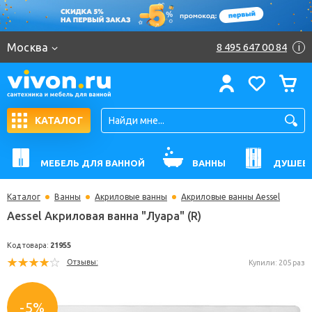
Москва
8 495 647 00 84
i
КАТАЛОГ
МЕБЕЛЬ ДЛЯ ВАННОЙ
ВАННЫ
ДУШЕВ
Каталог
Ванны
Акриловые ванны
Акриловые ванны Aessel
Aessel Акриловая ванна "Луара" (R)
Код товара:
21955
Отзывы:
Купили: 
-5%