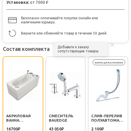
Установка:
от 7000
₽
Безопасно оплачивайте покупки онлайн или
наличными курьеру.
Верните или обменяйте товар в течение 30 дней.
Добавьте к заказу
Состав комплекта
сопутствующие товары
АКРИЛОВАЯ
СМЕСИТЕЛЬ
CЛИВ-ПЕРЕЛИВ
ВАННА
BAUEDGE
ПОЛУАВТОМАТ
АКВАСТАНДАРТ
EM311
16700
43 050
2 100
ЛИРА STANDART
₽
₽
₽