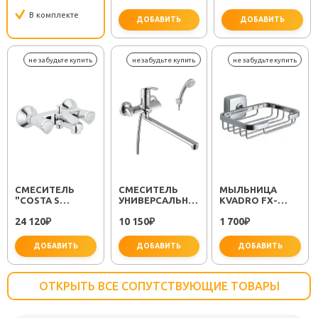
В комплекте
ДОБАВИТЬ
ДОБАВИТЬ
важно 
СМЕСИТЕЛЬ
СМЕСИТЕЛЬ
МЫЛЬНИЦА
"COSTA S
УНИВЕРСАЛЬНЫЙ
KVADRO FX-
25483001"
"PLUS STRIKE
61309
24 120
10 150
1 700
₽
LM1151C"
₽
₽
ДОБАВИТЬ
ДОБАВИТЬ
ДОБАВИТЬ
ОТКРЫТЬ ВСЕ СОПУТСТВУЮЩИЕ ТОВАРЫ
не забудьте купить
не забудьте купить
не заб