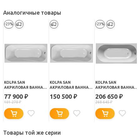
Аналогичные товары
-23%
-23%
KOLPA SAN
KOLPA SAN
KOLPA SAN
АКРИЛОВАЯ ВАННА
АКРИЛОВАЯ ВАННА
АКРИЛОВАЯ ВАННА
STRING BASIS 160Х70
STRING STANDART
TAMIA OPTIMA 160
77 900
150 500
206 650
₽
₽
₽
160Х70
101 270
₽
268 645
₽
Товары той же серии