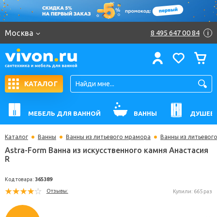
Москва
8 495 647 00 84
i
КАТАЛОГ
МЕБЕЛЬ ДЛЯ ВАННОЙ
ВАННЫ
ДУШЕВ
Каталог
Ванны
Ванны из литьевого мрамора
Ванны из литьевог
Astra-Form Ванна из искусственного камня Анаст
R
Код товара:
365389
Отзывы:
Купили: 