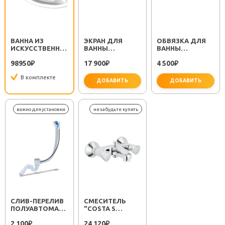
ВАННА ИЗ
ЭКРАН ДЛЯ
ОБВЯЗКА ДЛЯ
ИСКУССТВЕННОГО
ВАННЫ
ВАННЫ
КАМНЯ
АНАСТАСИЯ,
ПОЛУАВТОМАТ
98950
17 900
4 500
АНАСТАСИЯ R
₽
ВИЕНА, ТИОРА,
₽
₽
СЕЛЕНА R
В комплекте
ДОБАВИТЬ
ДОБАВИТЬ
важно 
CЛИВ-ПЕРЕЛИВ
СМЕСИТЕЛЬ
ПОЛУАВТОМАТ
"COSTA S
EM311
25483001"
2 100
24 120
₽
₽