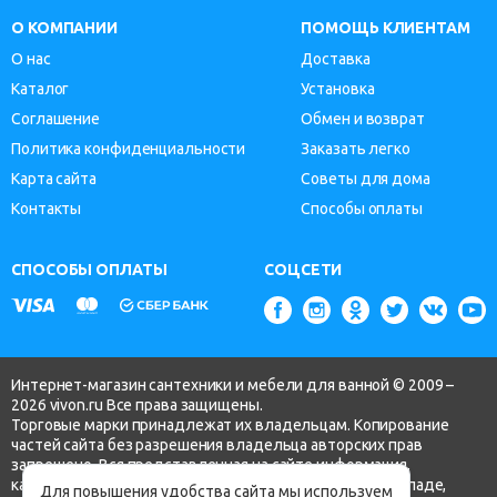
О КОМПАНИИ
ПОМОЩЬ КЛИЕНТАМ
О нас
Доставка
Каталог
Установка
Соглашение
Обмен и возврат
Политика конфиденциальности
Заказать легко
Карта сайта
Советы для дома
Контакты
Способы оплаты
СПОСОБЫ ОПЛАТЫ
СОЦСЕТИ
Интернет-магазин сантехники и мебели для ванной © 2009 –
2026 vivon.ru Все права защищены.
Торговые марки принадлежат их владельцам. Копирование
частей сайта без разрешения владельца авторских прав
запрещено. Вся представленная на сайте информация,
касающаяся технических характеристик, наличия на складе,
Для повышения удобства сайта мы используем