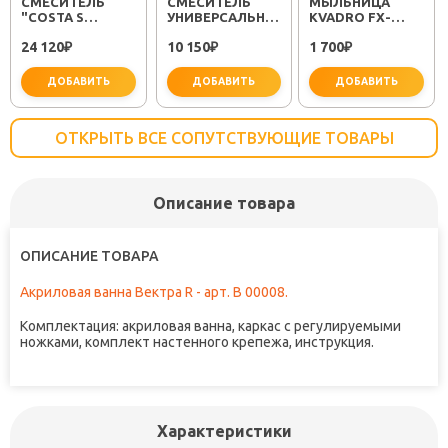
СМЕСИТЕЛЬ
СМЕСИТЕЛЬ
МЫЛЬНИЦА
"COSTA S
УНИВЕРСАЛЬНЫЙ
KVADRO FX-
25483001"
"PLUS STRIKE
61309
24 120
10 150
1 700
₽
LM1151C"
₽
₽
ДОБАВИТЬ
ДОБАВИТЬ
ДОБАВИТЬ
ОТКРЫТЬ ВСЕ СОПУТСТВУЮЩИЕ ТОВАРЫ
Описание товара
не забудьте купить
не забудьте купить
не заб
ОПИСАНИЕ ТОВАРА
Акриловая ванна Вектра R - арт. В 00008.
Комплектация: акриловая ванна, каркас с регулируемыми
ножками, комплект настенного крепежа, инструкция.
Характеристики