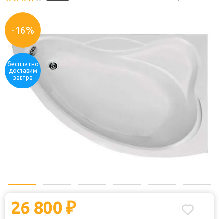
Код товара:
176957
В н
Отзывы:
Купили: 
-16%
бесплатно
доставим
завтра
26 800
₽