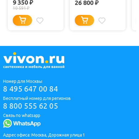
9 350
₽
26 800
₽
10 591
₽
Номер для Москвы
8 495 647 00 84
Бесплатный номер для регионов
8 800 555 62 05
Связь по whatsapp
Адрес офиса: Москва, Дорожная улица 1