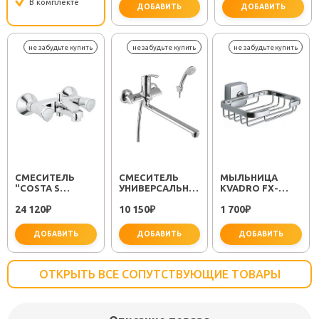
В комплекте
ДОБАВИТЬ
ДОБАВИТЬ
важно 
СМЕСИТЕЛЬ
СМЕСИТЕЛЬ
МЫЛЬНИЦА
"COSTA S
УНИВЕРСАЛЬНЫЙ
KVADRO FX-
25483001"
"PLUS STRIKE
61309
24 120
10 150
1 700
₽
LM1151C"
₽
₽
ДОБАВИТЬ
ДОБАВИТЬ
ДОБАВИТЬ
ОТКРЫТЬ ВСЕ СОПУТСТВУЮЩИЕ ТОВАРЫ
не забудьте купить
не забудьте купить
не заб