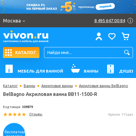
Москва
8 495 647 00 84
i
КАТАЛОГ
МЕБЕЛЬ ДЛЯ ВАННОЙ
ВАННЫ
ДУШЕВ
Каталог
Ванны
Акриловые ванны
Акриловые ванны BelBagno
BelBagno Акриловая ванна BB11-1500-R
Код товара:
309879
Отзывы:
Купили: 
бесплатная