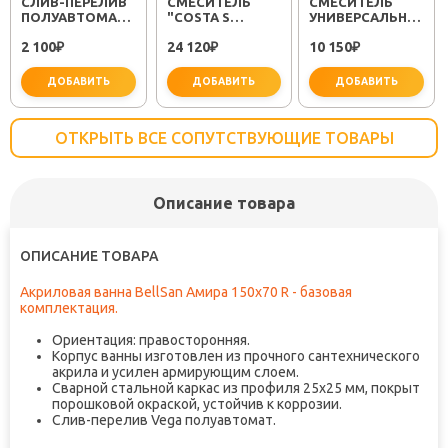
CЛИВ-ПЕРЕЛИВ
СМЕСИТЕЛЬ
СМЕСИТЕЛЬ
ПОЛУАВТОМАТ
"COSTA S
УНИВЕРСАЛЬНЫЙ
EM311
25483001"
"PLUS STRIKE
2 100
24 120
10 150
₽
₽
LM1151C"
₽
ДОБАВИТЬ
ДОБАВИТЬ
ДОБАВИТЬ
ОТКРЫТЬ ВСЕ СОПУТСТВУЮЩИЕ ТОВАРЫ
Описание товара
важно для установки
не забудьте купить
не заб
ОПИСАНИЕ ТОВАРА
Акриловая ванна BellSan Амира 150x70 R - базовая
комплектация.
Ориентация: правосторонняя.
Корпус ванны изготовлен из прочного сантехнического
акрила и усилен армирующим слоем.
Сварной стальной каркас из профиля 25х25 мм, покрыт
порошковой окраской, устойчив к коррозии.
Слив-перелив Vega полуавтомат.