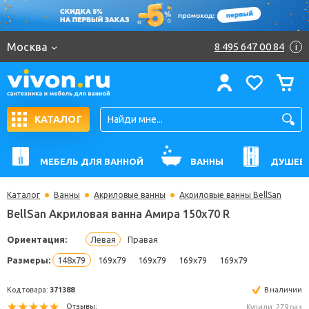
Москва
8 495 647 00 84
i
КАТАЛОГ
МЕБЕЛЬ ДЛЯ ВАННОЙ
ВАННЫ
ДУШЕВ
Каталог
Ванны
Акриловые ванны
Акриловые ванны BellSan
BellSan Акриловая ванна Амира 150x70 R
Ориентация:
Левая
Правая
Размеры:
148x79
169x79
169x79
169x79
169x79