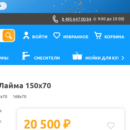
8 495 647 00 84
(c 9:00 до 20:00)
ВОЙТИ
ИЗБРАННОЕ
КОРЗИНА
ИНЫ
СМЕСИТЕЛИ
МОЙКИ ДЛЯ КУХНИ
 Лайма 150x70
8x70
168x70
и
20 500
₽
з