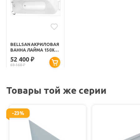
BELLSAN АКРИЛОВАЯ
ВАННА ЛАЙМА 150X70
С ГИДРОМАССАЖЕМ
52 400
₽
69 168
₽
Товары той же серии
-23%