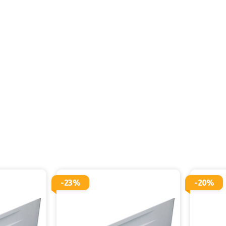
-23%
-20%