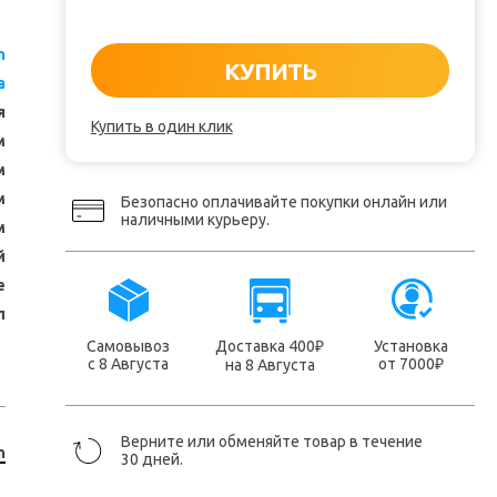
n
КУПИТЬ
а
я
Купить в один клик
м
м
м
Безопасно оплачивайте покупки онлайн или
наличными курьеру.
м
й
е
л
Самовывоз
Доставка 400
Установка
₽
с 8 Августа
от 7000
на 8 Августа
₽
Верните или обменяйте товар в течение
n
30 дней.