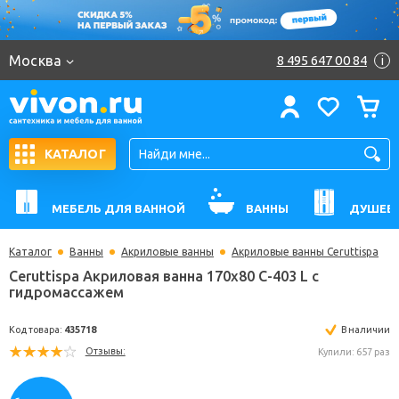
Москва
8 495 647 00 84
i
КАТАЛОГ
МЕБЕЛЬ ДЛЯ ВАННОЙ
ВАННЫ
ДУШЕВ
Каталог
Ванны
Акриловые ванны
Акриловые ванны Ceruttispa
Ceruttispa Акриловая ванна 170x80 C-403 L с
гидромассажем
Код товара:
435718
В н
Отзывы:
Купили: 