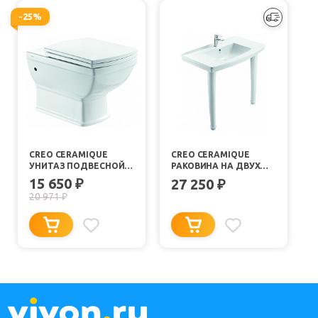
-25%
CREO CERAMIQUE
CREO CERAMIQUE
УНИТАЗ ПОДВЕСНОЙ
РАКОВИНА НА ДВУХ
ORLEANS, СИДЕНЬЕ
НОЖКАХ ORLEANS
15 650
₽
27 250
₽
МИКРОЛИФТ
20 971
₽