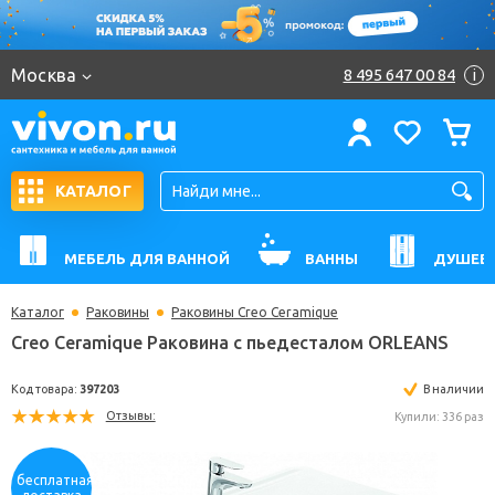
Москва
8 495 647 00 84
i
КАТАЛОГ
МЕБЕЛЬ ДЛЯ ВАННОЙ
ВАННЫ
ДУШЕВ
Каталог
Раковины
Раковины Creo Ceramique
Creo Ceramique Раковина с пьедесталом ORLEAN
Код товара:
397203
В н
Отзывы:
Купили: 
бесплатная