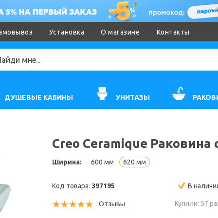
амовывоз
Установка
О магазине
Контакты
ДУШЕВЫЕ КАБИНЫ
УНИТАЗЫ
РАКОВ
Creo Ceramique Раковина
Ширина:
600 мм
620 мм
Код товара:
397195
В наличи
Купили: 57 ра
Отзывы