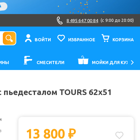
8 495 647 00 84
(c 9:00 до 20:00)
ВОЙТИ
ИЗБРАННОЕ
КОРЗИНА
ИНЫ
СМЕСИТЕЛИ
МОЙКИ ДЛЯ КУХНИ
 с пьедесталом TOURS 62х51
и
13 800
₽
з