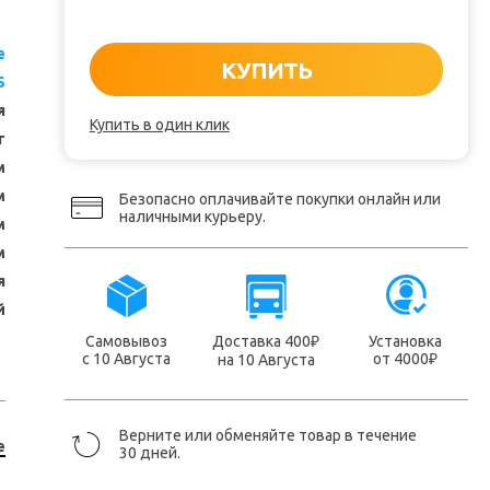
e
КУПИТЬ
S
я
Купить в один клик
т
м
м
Безопасно оплачивайте покупки онлайн или
наличными курьеру.
м
м
я
й
Самовывоз
Доставка 400
Установка
₽
с 10 Августа
от 4000
на 10 Августа
₽
Верните или обменяйте товар в течение
e
30 дней.