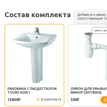
Состав комплекта
Добавьте к заказу
сопутствующие т
важно дл
РАКОВИНА С ПЬЕДЕСТАЛОМ
СИФОН ДЛЯ УМЫВА
TOURS 62Х51
МИНОР (30718050)
13800
В комплекте
500
₽
₽
Д