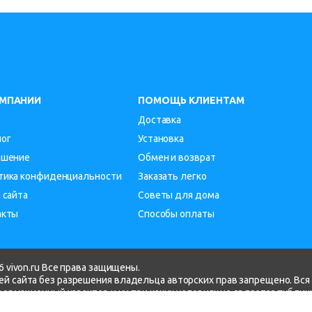
ОМПАНИИ
ПОМОЩЬ КЛИЕНТАМ
Доставка
лог
Установка
ашение
Обмен и возврат
тика конфиденциальности
Заказать легко
 сайта
Советы для дома
акты
Способы оплаты
 vivon.ru Все права защищены.
й сайта без разрешения владельца авторских прав запрещено. Вся
нформационный характер и ни при каких условиях не является публи