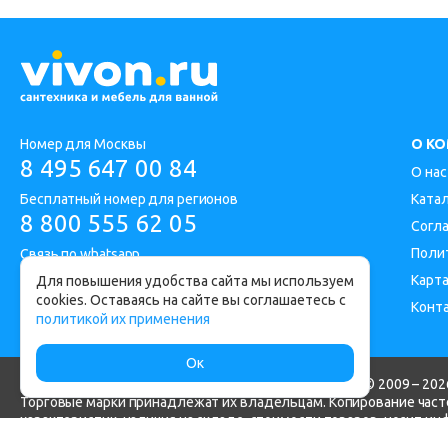
Номер для Москвы
О К
8 495 647 00 84
О нас
Бесплатный номер для регионов
Ката
8 800 555 62 05
Согл
Поли
Связь по whatsapp
Карта
Для повышения удобства сайта мы используем
cookies. Оставаясь на сайте вы соглашаетесь с
Конт
Адрес офиса: Москва, Дорожная улица 1
политикой их применения
Ок
Интернет-магазин сантехники и мебели для ванной © 2009 – 2026
Торговые марки принадлежат их владельцам. Копирование часте
характеристик, наличия на складе, стоимости товаров, носит и
Гражданского кодекса РФ.