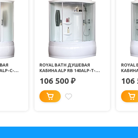
ВАЯ
ROYAL BATH ДУШЕВАЯ
ROYAL 
ALP-C-
КАБИНА ALP RB 140ALP-T-
КАБИНА
ТЕКЛО
R/B/G 140X95 R СТЕКЛО
L/B/G 1
106 500
106
₽
Ь БЕЛЫЙ
ПРОЗРАЧНОЕ ПРОФИЛЬ
ПРОЗР
БЕЛЫЙ
БЕЛЫЙ