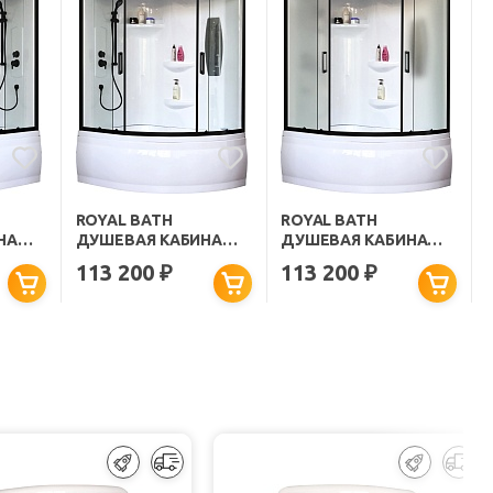
ROYAL BATH
ROYAL BATH
НА
ДУШЕВАЯ КАБИНА
ДУШЕВАЯ КАБИНА
-BL-R
ALP RB 170ALP-T-BL-L
ALP RB 170ALP-C-BL-L
113 200
113 200
₽
₽
ЛО
170X100 L СТЕКЛО
170X100 L СТЕКЛО
ПРОЗРАЧНОЕ
МАТОВОЕ ПРОФИЛЬ
ЫЙ
ПРОФИЛЬ ЧЕРНЫЙ
ЧЕРНЫЙ МАТОВЫЙ
МАТОВЫЙ