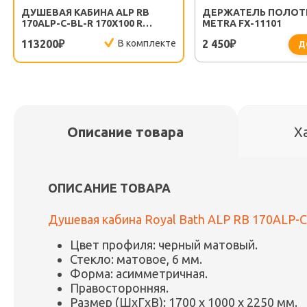
ДУШЕВАЯ КАБИНА ALP RB
ДЕРЖАТЕЛЬ ПОЛОТ
170ALP-C-BL-R 170X100 R
METRA FX-11101
СТЕКЛО МАТОВОЕ ПРОФИЛЬ
113200
В комплекте
2 450
₽
₽
ЧЕРНЫЙ МАТОВЫЙ
Д
Описание товара
Х
ОПИСАНИЕ ТОВАРА
Душевая кабина Royal Bath ALP RB 170ALP-C
Цвет профиля: черный матовый.
Стекло: матовое, 6 мм.
Форма: асимметричная.
Правосторонняя.
Размер (ШxГxВ): 1700 x 1000 x 2250 мм.