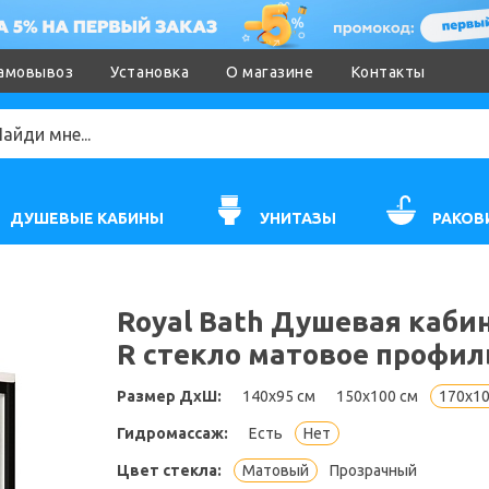
амовывоз
Установка
О магазине
Контакты
ДУШЕВЫЕ КАБИНЫ
УНИТАЗЫ
РАКОВ
Royal Bath Душевая кабин
R стекло матовое профи
Размер ДхШ:
140x95 см
150x100 см
170х10
Гидромассаж:
Есть
Нет
Цвет стекла:
Матовый
Прозрачный