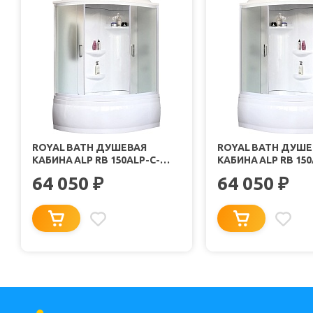
ROYAL BATH ДУШЕВАЯ
ROYAL BATH ДУШЕ
КАБИНА ALP RB 150ALP-C-
КАБИНА ALP RB 150
R/B/G 150X100 R СТЕКЛО
L/B/G 150X100 L С
64 050
64 050
₽
₽
МАТОВОЕ ПРОФИЛЬ БЕЛЫЙ
МАТОВОЕ ПРОФИЛ