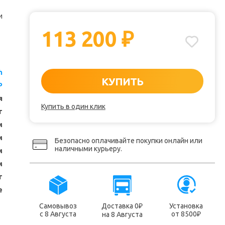
и
113 200
₽
h
КУПИТЬ
P
я
Купить в один клик
т
м
м
Безопасно оплачивайте покупки онлайн или
наличными курьеру.
м
м
т
е
Самовывоз
Доставка 0
Установка
₽
с 8 Августа
от 8500
на 8 Августа
₽