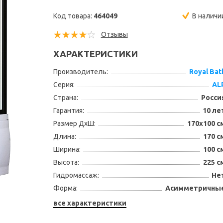
Код товара:
464049
В наличи
Отзывы
ХАРАКТЕРИСТИКИ
Производитель:
Royal Bat
Серия:
AL
Страна:
Росси
Гарантия:
10 ле
Размер ДхШ:
170х100 с
Длина:
170 с
Ширина:
100 с
Высота:
225 с
Гидромассаж:
Не
Форма:
Асимметричны
все характеристики