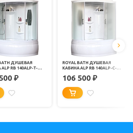
BATH ДУШЕВАЯ
ROYAL BATH ДУШЕВАЯ
 ALP RB 140ALP-T-
КАБИНА ALP RB 140ALP-C-
40X95 L СТЕКЛО
R/B/G 140X95 R СТЕКЛО
 500
106 500
₽
₽
АЧНОЕ ПРОФИЛЬ
МАТОВОЕ ПРОФИЛЬ БЕЛЫЙ