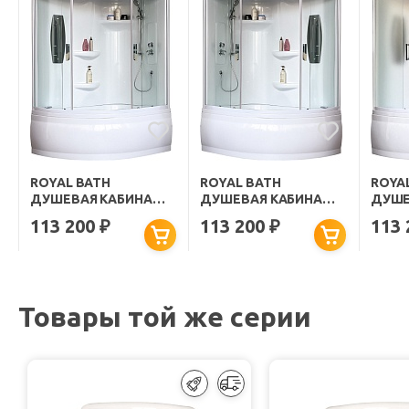
ROYAL BATH
ROYAL BATH
ROYA
ДУШЕВАЯ КАБИНА
ДУШЕВАЯ КАБИНА
ДУШЕ
ALP RB 170ALP-T-
ALP RB 170ALP-T-
ALP R
113 200
113 200
113
₽
₽
R/B/G 170X100 R
L/B/G 170X100 L
R/B/G
СТЕКЛО ПРОЗРАЧНОЕ
СТЕКЛО ПРОЗРАЧНОЕ
СТЕК
ПРОФИЛЬ БЕЛЫЙ
ПРОФИЛЬ БЕЛЫЙ
ПРОФ
Товары той же серии