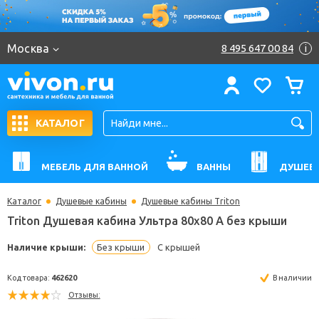
Москва
8 495 647 00 84
i
КАТАЛОГ
МЕБЕЛЬ ДЛЯ ВАННОЙ
ВАННЫ
ДУШЕВ
Каталог
Душевые кабины
Душевые кабины Triton
Triton Душевая кабина Ультра 80x80 А без крыши
Наличие крыши:
Без крыши
С крышей
Код товара:
462620
В н