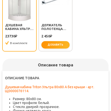
ДУШЕВАЯ
ДЕРЖАТЕЛЬ
КАБИНА УЛЬТРА
ПОЛОТЕНЦА
80X80 А БЕЗ
METRA FX-11101
23730
2 450
КРЫШИ
₽
₽
В комплекте
ДОБАВИТЬ
не забудьте купить
Описание товара
ОПИСАНИЕ ТОВАРА
Душевая кабина Triton Ультра 80x80 А без крыши - арт.
Щ0000076114.
Размер: 80x80 см.
Цвет профиля: белый.
Стекло дверей: прозрачное.
Форма: четверть круга.