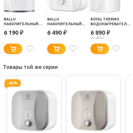
BALLU
BALLU
ROYAL THERMO
НАКОПИТЕЛЬНЫЙ
НАКОПИТЕЛЬНЫЙ
ВОДОНАГРЕВАТЕЛЬ
ВОДОНАГРЕВАТЕЛЬ
ВОДОНАГРЕВАТЕЛЬ
НАКОПИТЕЛЬНЫЙ
6 190
6 490
6 890
₽
₽
₽
BWH/S 10 OMNIUM UNI
CAPSULE PLUS U
GENIE ECO RWH 10 O
26 499
₽
O
BWH/S 10
Товары той же серии
-65%