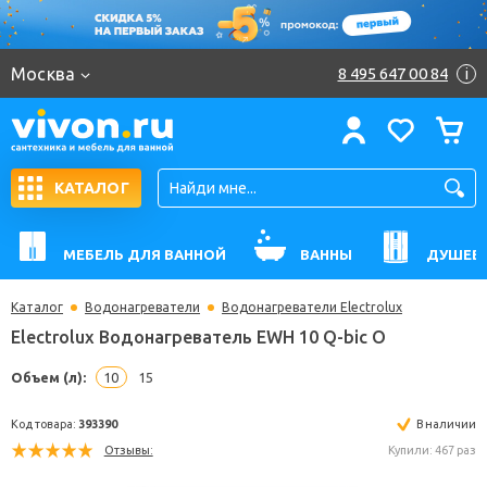
Москва
8 495 647 00 84
i
КАТАЛОГ
МЕБЕЛЬ ДЛЯ ВАННОЙ
ВАННЫ
ДУШЕВ
Каталог
Водонагреватели
Водонагреватели Electrolux
Electrolux Водонагреватель EWH 10 Q-bic O
Объем (л):
10
15
Код товара:
393390
В н