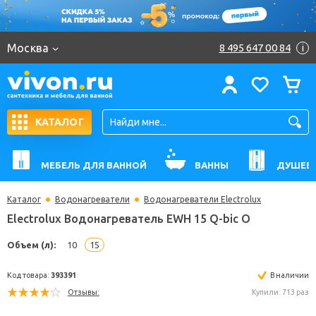
Москва
8 495 647 00 84
i
КАТАЛОГ
МЕБЕЛЬ ДЛЯ ВАННОЙ
ВАННЫ
ДУШЕВ
Каталог
Водонагреватели
Водонагреватели Electrolux
Electrolux Водонагреватель EWH 15 Q-bic O
Объем (л):
10
15
Код товара:
393391
В н