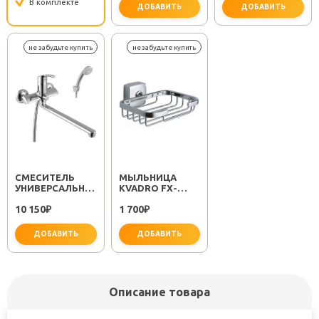
В комплекте
ДОБАВИТЬ
ДОБАВИТЬ
важно для установки
не за
СМЕСИТЕЛЬ
МЫЛЬНИЦА
УНИВЕРСАЛЬНЫЙ
KVADRO FX-
"PLUS STRIKE
61309
10 150
1 700
LM1151C"
₽
₽
ДОБАВИТЬ
ДОБАВИТЬ
Описание товара
не забудьте купить
не забудьте купить