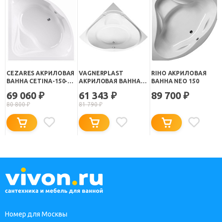
CEZARES АКРИЛОВАЯ
VAGNERPLAST
RIHO АКРИЛОВАЯ
ВАННА CETINA-150-
АКРИЛОВАЯ ВАННА
ВАННА NEO 150
150-41
ATHENA 150
69 060
61 343
89 700
₽
₽
₽
80 800
₽
81 790
₽
Номер для Москвы