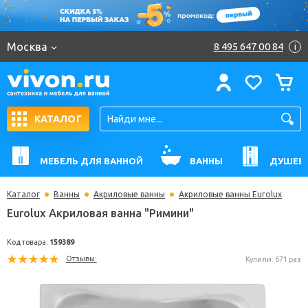
Москва
8 495 647 00 84
i
КАТАЛОГ
МЕБЕЛЬ ДЛЯ ВАННОЙ
ВАННЫ
ДУШЕВ
Каталог
Ванны
Акриловые ванны
Акриловые ванны Eurolux
Eurolux Акриловая ванна "Римини"
Код товара:
159389
Отзывы:
Купили: 