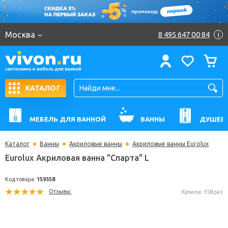
Москва
8 495 647 00 84
i
КАТАЛОГ
МЕБЕЛЬ ДЛЯ ВАННОЙ
ВАННЫ
ДУШЕВ
Каталог
Ванны
Акриловые ванны
Акриловые ванны Eurolux
Eurolux Акриловая ванна "Спарта" L
Код товара:
159358
Отзывы:
Купили: 