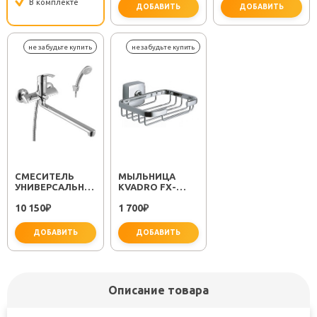
В комплекте
ДОБАВИТЬ
ДОБАВИТЬ
важно для установки
не за
СМЕСИТЕЛЬ
МЫЛЬНИЦА
УНИВЕРСАЛЬНЫЙ
KVADRO FX-
"PLUS STRIKE
61309
10 150
1 700
LM1151C"
₽
₽
ДОБАВИТЬ
ДОБАВИТЬ
Описание товара
не забудьте купить
не забудьте купить