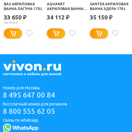
BAS АКРИЛОВАЯ
AQUANET
SANTEK АКРИЛОВАЯ
ВАННА ЛАГУНА 170 L
АКРИЛОВАЯ ВАННА
ВАННА ЭДЕРА 170 L
BORNEO R
33 650
34 112
35 150
₽
₽
₽
44 418
₽
Номер для Москвы
8 495 647 00 84
Бесплатный номер для регионов
8 800 555 62 05
Связь по whatsapp