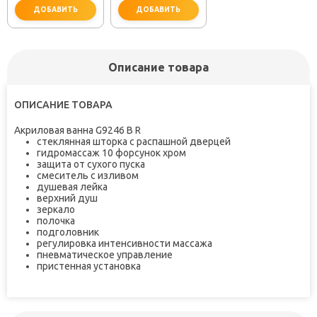
ДОБАВИТЬ
ДОБАВИТЬ
Описание товара
не забудьте купить
не забудьте купить
ОПИСАНИЕ ТОВАРА
Акриловая ванна G9246 B R
стеклянная шторка с распашной дверцей
гидромассаж 10 форсунок хром
защита от сухого пуска
смеситель с изливом
душевая лейка
верхний душ
зеркало
полочка
подголовник
регулировка интенсивности массажа
пневматическое управление
пристенная установка