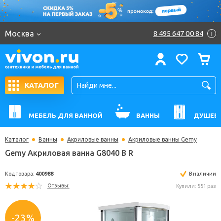
Москва
8 495 647 00 84
i
КАТАЛОГ
МЕБЕЛЬ ДЛЯ ВАННОЙ
ВАННЫ
ДУШЕВ
Каталог
Ванны
Акриловые ванны
Акриловые ванны Gemy
Gemy Акриловая ванна G8040 B R
Код товара:
400988
В н
Отзывы:
Купили: 
-23%