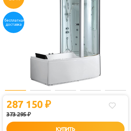
бесплатная
доставка
287 150
₽
373 295
₽
КУПИТЬ