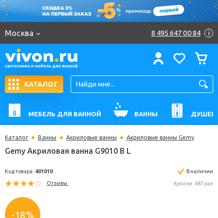
Москва
8 495 647 00 84
i
КАТАЛОГ
МЕБЕЛЬ ДЛЯ ВАННОЙ
ВАННЫ
ДУШЕВ
Каталог
Ванны
Акриловые ванны
Акриловые ванны Gemy
Gemy Акриловая ванна G9010 B L
Код товара:
401010
В н
Отзывы:
Купили: 
-18%