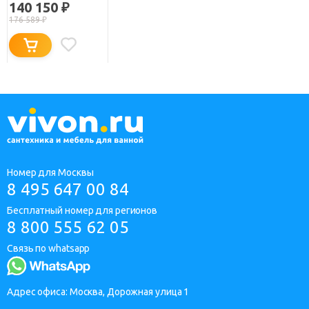
140 150
₽
176 589
₽
Номер для Москвы
8 495 647 00 84
Бесплатный номер для регионов
8 800 555 62 05
Связь по whatsapp
Адрес офиса: Москва, Дорожная улица 1