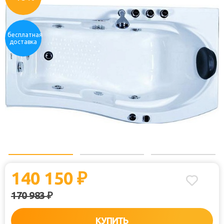
бесплатная
доставка
140 150
₽
170 983
₽
КУПИТЬ