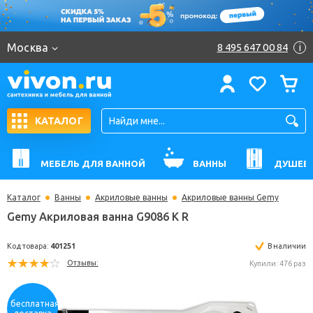
Москва
8 495 647 00 84
i
КАТАЛОГ
МЕБЕЛЬ ДЛЯ ВАННОЙ
ВАННЫ
ДУШЕВ
Каталог
Ванны
Акриловые ванны
Акриловые ванны Gemy
Gemy Акриловая ванна G9086 K R
Код товара:
401251
В н
Отзывы:
Купили: 
бесплатная