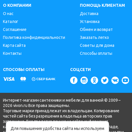
О КОМПАНИИ
ПОМОЩЬ КЛИЕНТАМ
О нас
Доставка
Каталог
Установка
Соглашение
Обмен и возврат
Политика конфиденциальности
Заказать легко
Карта сайта
Советы для дома
Контакты
Способы оплаты
СПОСОБЫ ОПЛАТЫ
СОЦСЕТИ
Интернет-магазин сантехники и мебели для ванной © 2009 –
2026 vivon.ru Все права защищены.
Торговые марки принадлежат их владельцам. Копирование
частей сайта без разрешения владельца авторских прав
запрещено. Вся представленная на сайте информация,
касающаяся технических характеристик, наличия на складе,
Для повышения удобства сайта мы используем