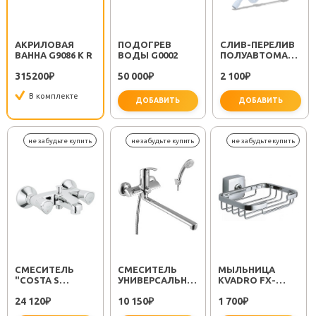
АКРИЛОВАЯ
ПОДОГРЕВ
CЛИВ-ПЕРЕЛИВ
ВАННА G9086 K R
ВОДЫ G0002
ПОЛУАВТОМАТ
EM311
315200
50 000
2 100
₽
₽
₽
В комплекте
ДОБАВИТЬ
ДОБАВИТЬ
важно 
СМЕСИТЕЛЬ
СМЕСИТЕЛЬ
МЫЛЬНИЦА
"COSTA S
УНИВЕРСАЛЬНЫЙ
KVADRO FX-
25483001"
"PLUS STRIKE
61309
24 120
10 150
1 700
₽
LM1151C"
₽
₽