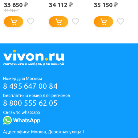
BORNEO R
33 650
34 112
35 150
₽
₽
₽
44 418
₽
Номер для Москвы
8 495 647 00 84
Бесплатный номер для регионов
8 800 555 62 05
Связь по whatsapp
Адрес офиса: Москва, Дорожная улица 1