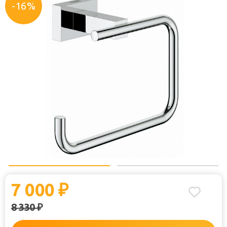
-16%
7 000
₽
8 330
₽