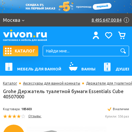
Москва
8 495 647 00 84
i
КАТАЛОГ
МЕБЕЛЬ ДЛЯ ВАННОЙ
ВАННЫ
ДУШЕВ
Каталог
Аксессуары для ванной комнаты
Держатели для туалетной
Grohe Держатель туалетной бумаги Essentials Cu
40507000
Код товара:
185603
В н
Отзывы:
Купили: 