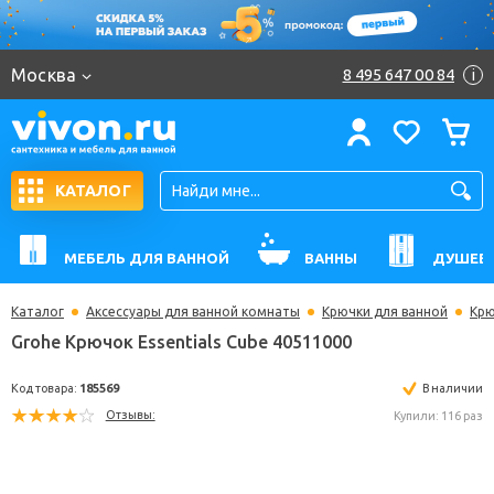
Москва
8 495 647 00 84
i
КАТАЛОГ
МЕБЕЛЬ ДЛЯ ВАННОЙ
ВАННЫ
ДУШЕВ
Каталог
Аксессуары для ванной комнаты
Крючки для ванной
Крю
Grohe Крючок Essentials Cube 40511000
Код товара:
185569
В н
Отзывы:
Купили: 