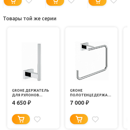
Товары той же серии
GROHE ДЕРЖАТЕЛЬ
GROHE
ДЛЯ РУЛОНОВ
ПОЛОТЕНЦЕДЕРЖАТЕЛЬ
ESSENTIALS CUBE
ESSENTIALS CUBE
4 650
7 000
₽
₽
40623000
40510000
4