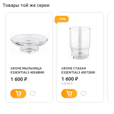
Товары той же серии
-13%
GROHE МЫЛЬНИЦА
GROHE СТАКАН
ESSENTIALS 40368000
ESSENTIALS 40372000
E
1 600
1 600
₽
₽
1 840
₽