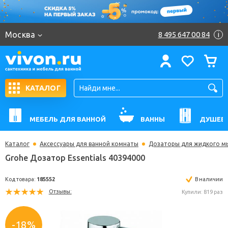
Москва
8 495 647 00 84
i
КАТАЛОГ
МЕБЕЛЬ ДЛЯ ВАННОЙ
ВАННЫ
ДУШЕВ
Каталог
Аксессуары для ванной комнаты
Дозаторы для жидкого м
Grohe Дозатор Essentials 40394000
Код товара:
185552
В н
Отзывы:
Купили: 
-18%