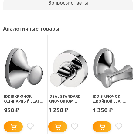
Вопросы-ответы
Аналогичные товары
IDDIS КРЮЧОК
IDEAL STANDARD
IDDIS КРЮЧОК
ОДИНАРНЫЙ LEAF
КРЮЧОК IOM
ДВОЙНОЙ LEAF
LEASB10I41
ОДИНАРНЫЙ
LEASB20I41
950
1 250
1 350
₽
₽
₽