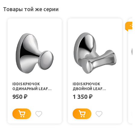
Товары той же серии
-2
IDDIS КРЮЧОК
IDDIS КРЮЧОК
I
ОДИНАРНЫЙ LEAF
ДВОЙНОЙ LEAF
LEASB10I41
LEASB20I41
L
950
1 350
₽
₽