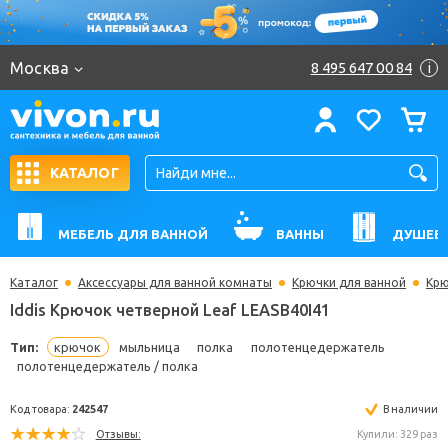
Москва
8 495 647 00 84
i
КАТАЛОГ
МЕБЕЛЬ ДЛЯ ВАННОЙ
ВАННЫ
ДУШЕВ
Каталог
Аксессуары для ванной комнаты
Крючки для ванной
Крю
Iddis Крючок четверной Leaf LEASB40I41
Тип:
крючок
мыльница
полка
полотенцедержатель
полотенцедержатель / полка