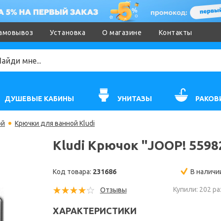
амовывоз
Установка
О магазине
Контакты
ДУШЕВЫЕ КАБИНЫ
УНИТАЗЫ
РАКОВ
ой
Крючки для ванной Kludi
Kludi Крючок "JOOP! 5598
Код товара:
231686
В наличи
Купили: 202 ра
Отзывы
ХАРАКТЕРИСТИКИ