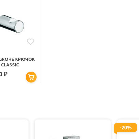
GROHE КРЮЧОК
 CLASSIC
50
₽
-20%