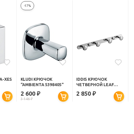
-17%
A-XES
KLUDI КРЮЧОК
IDDIS КРЮЧОК
"AMBIENTA 5398405"
ЧЕТВЕРНОЙ LEAF
LEASB40I41
2 600
2 850
₽
₽
3 146
₽