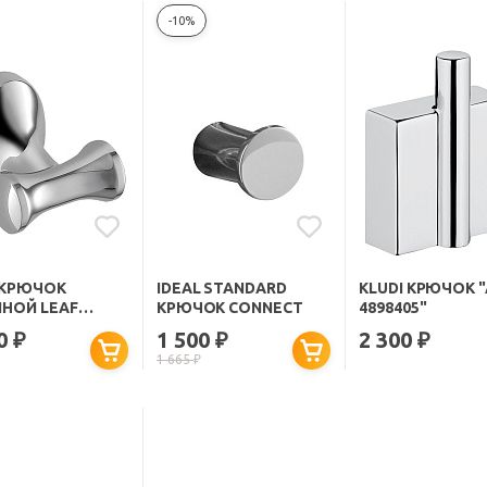
-10%
S КРЮЧОК
IDEAL STANDARD
KLUDI КРЮЧОК "
НОЙ LEAF
КРЮЧОК CONNECT
4898405"
20I41
50
1 500
2 300
₽
₽
₽
1 665
₽