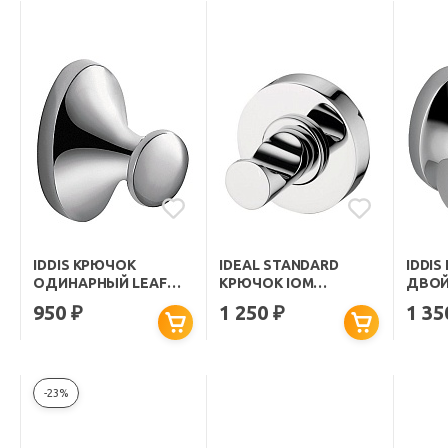
IDDIS КРЮЧОК
IDEAL STANDARD
IDDI
ОДИНАРНЫЙ LEAF
КРЮЧОК IOM
ДВОЙ
LEASB10I41
ОДИНАРНЫЙ
LEASB
950
1 250
1 3
₽
₽
-23%