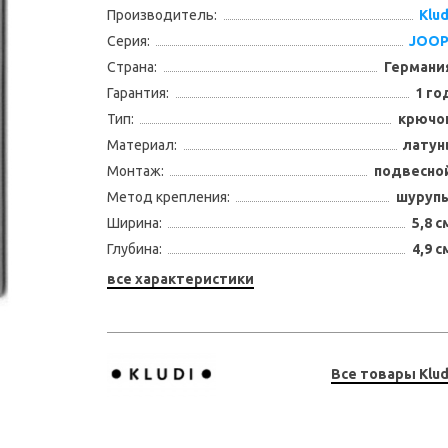
Производитель:
Klud
Серия:
JOOP
Страна:
Германи
Гарантия:
1 го
Тип:
крючо
Материал:
латун
Монтаж:
подвесно
Метод крепления:
шуруп
Ширина:
5,8 с
Глубина:
4,9 с
все характеристики
Все товары Klud