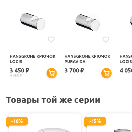
HANSGROHE КРЮЧОК
HANSGROHE КРЮЧОК
HANS
LOGIS
PURAVIDA
LOGIS
3 450
3 700
4 0
₽
₽
4 485
₽
Товары той же серии
-16%
-15%