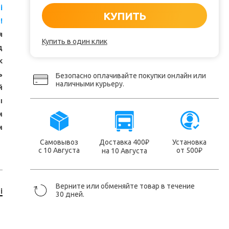
i
КУПИТЬ
!
я
Купить в один клик
д
к
ь
Безопасно оплачивайте покупки онлайн или
наличными курьеру.
й
ы
м
м
Самовывоз
Доставка 400
Установка
₽
с 10 Августа
от 500
на 10 Августа
₽
Верните или обменяйте товар в течение
i
30 дней.