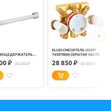
KLUDI СМЕСИТЕЛЬ JOOP!
ЕНЦЕДЕРЖАТЕЛЬ
743870000 СКРЫТАЯ ЧАСТЬ
5598005"
400
28 850
₽
₽
34 250
32 889
₽
₽