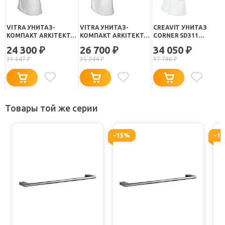
VITRA УНИТАЗ-
VITRA УНИТАЗ-
CREAVIT УНИТАЗ
КОМПАКТ ARKITEKT
КОМПАКТ ARKITEKT
CORNER SD311
9754B003-7200
9754B003-7201
УГЛОВОЙ
24 300
26 700
34 050
₽
₽
₽
УГЛОВОЙ
31 347
₽
35 244
₽
37 796
₽
Товары той же серии
-15%
-1