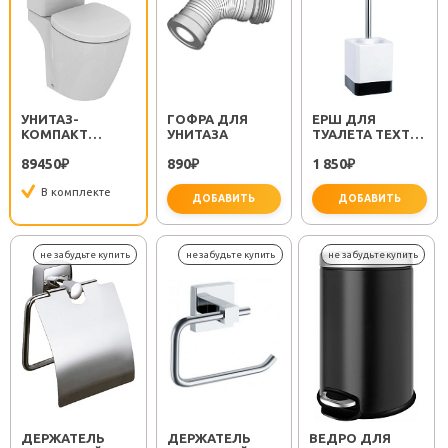
УНИТАЗ-
ГОФРА ДЛЯ
ЕРШ ДЛЯ
КОМПАКТ
УНИТАЗА
ТУАЛЕТА TEXT
CONNECT
FX-230-5
89450
890
1 850
E119501
₽
₽
₽
УГЛОВОЙ
В комплекте
ДОБАВИТЬ
ДОБАВИТЬ
важно для установки
не за
ДЕРЖАТЕЛЬ
ДЕРЖАТЕЛЬ
ВЕДРО ДЛЯ