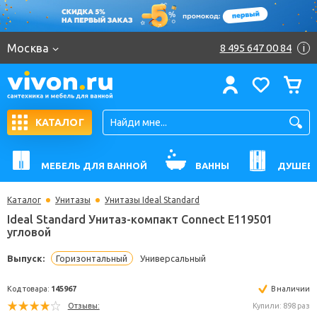
Москва
8 495 647 00 84
i
КАТАЛОГ
МЕБЕЛЬ ДЛЯ ВАННОЙ
ВАННЫ
ДУШЕВ
Каталог
Унитазы
Унитазы Ideal Standard
Ideal Standard Унитаз-компакт Connect E119501
угловой
Выпуск:
Горизонтальный
Универсальный