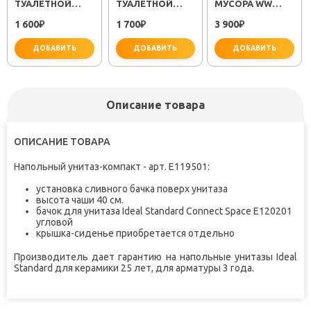
ТУАЛЕТНОЙ
ТУАЛЕТНОЙ
МУСОРА WW
БУМАГИ
БУМАГИ METRA
ERFIE BL 12L
1 600
1 700
3 900
KVADRO FX-
₽
FX-11110A
₽
₽
61310
ДОБАВИТЬ
ДОБАВИТЬ
ДОБАВИТЬ
Описание товара
ОПИСАНИЕ ТОВАРА
не забудьте купить
не забудьте купить
не заб
Напольный унитаз-компакт - арт. E119501:
установка сливного бачка поверх унитаза
высота чаши 40 см.
бачок для унитаза Ideal Standard Connect Space E120201
угловой
крышка-сиденье приобретается отдельно
Производитель дает гарантию на
напольные унитазы Ideal
Standard
для керамики 25 лет, для арматуры 3 года.