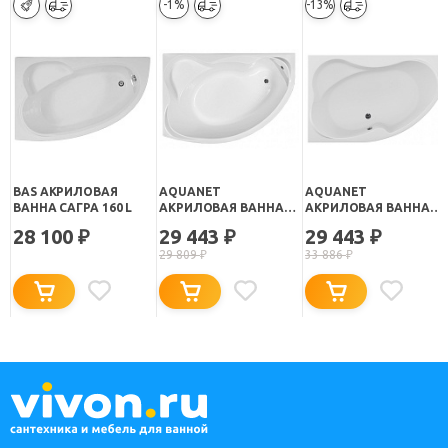
-1%
-13%
BAS АКРИЛОВАЯ
AQUANET
AQUANET
ВАННА САГРА 160 L
АКРИЛОВАЯ ВАННА
АКРИЛОВАЯ ВАННА
JAMAICA L
CAPRI L 160X100 СМ
28 100
29 443
29 443
₽
₽
₽
29 809
₽
33 886
₽