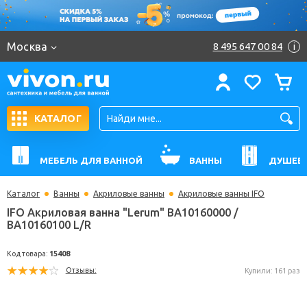
Москва
8 495 647 00 84
i
КАТАЛОГ
МЕБЕЛЬ ДЛЯ ВАННОЙ
ВАННЫ
ДУШЕВ
Каталог
Ванны
Акриловые ванны
Акриловые ванны IFO
IFO Акриловая ванна "Lerum" BA10160000 /
BA10160100 L/R
Код товара:
15408
Отзывы:
Купили: 