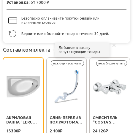
Установка:
от 7000
₽
Безопасно оплачивайте покупки онлайн или
наличными курьеру.
Верните или обменяйте товар в течение 30 дней.
Добавьте к заказу
Состав комплекта
сопутствующие товары
АКРИЛОВАЯ
CЛИВ-ПЕРЕЛИВ
СМЕСИТЕЛЬ
ВАННА "LERUM"
ПОЛУАВТОМАТ
"COSTA S
BA10160000 /
EM311
25483001"
15300
2 100
24 120
BA10160100 L/R
₽
₽
₽