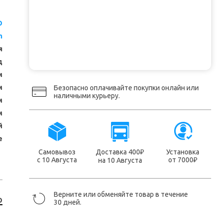
O
m
я
д
м
м
Безопасно оплачивайте покупки онлайн или
наличными курьеру.
м
м
й
е
Самовывоз
Доставка 400
Установка
₽
с 10 Августа
от 7000
на 10 Августа
₽
Верните или обменяйте товар в течение
O
30 дней.