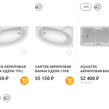
-28%
EK АКРИЛОВАЯ
SANTEK АКРИЛОВАЯ
AQUATEK
 ЭДЕРА 170 L
ВАННА ЭДЕРА 170 R
АКРИЛОВАЯ ВА
ФЕНИКС 170 С
150
35 150
52 400
₽
₽
₽
ГИДРОМАССАЖ
72 312
₽