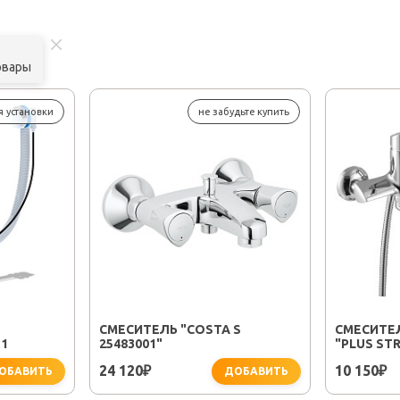
овары
я установки
не забудьте купить
СМЕСИТЕЛЬ "COSTA S
СМЕСИТЕ
1
25483001"
"PLUS STR
24 120
10 150
₽
₽
ОБАВИТЬ
ДОБАВИТЬ