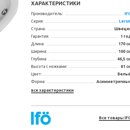
ХАРАКТЕРИСТИКИ
Производитель:
IF
Серия:
Leru
Страна:
Швеци
Гарантия:
1 го
Длина:
170 с
Ширина:
100 с
Глубина:
46,5 с
Высота с ножками:
61 с
Цвет:
Белы
Форма:
Асимметричны
все характеристики
Все товары IF