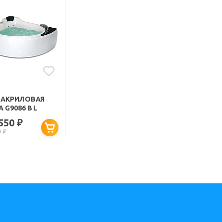
 АКРИЛОВАЯ
 G9086 B L
 550
₽
9
₽