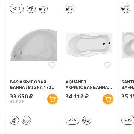
-24%
BAS АКРИЛОВАЯ
AQUANET
SANT
ВАННА ЛАГУНА 170 L
АКРИЛОВАЯ ВАННА
ВАННА
BORNEO R
33 650
34 112
35 
₽
₽
44 418
₽
-18%
-21%