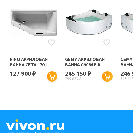
RIHO АКРИЛОВАЯ
GEMY АКРИЛОВАЯ
GEMY
ВАННА GETA 170 L
ВАННА G9086 B R
ВАННА
127 900
245 150
246
₽
₽
299 083
₽
313 11