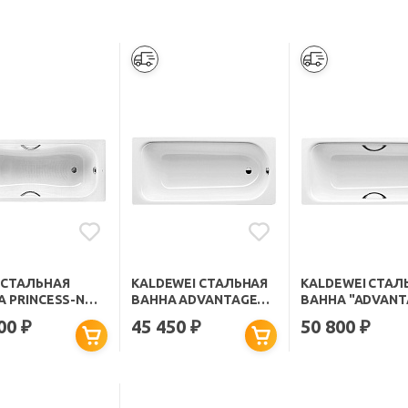
 СТАЛЬНАЯ
KALDEWEI СТАЛЬНАЯ
KALDEWEI СТАЛ
А PRINCESS-N
ВАННА ADVANTAGE
ВАННА "ADVANT
М
SANIFORM PLUS 363-1
SANIFORM PLUS 
100
45 450
50 800
₽
₽
₽
335"