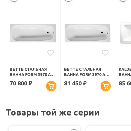
BETTE СТАЛЬНАЯ
BETTE СТАЛЬНАЯ
KALD
ВАННА FORM 3970 AD
ВАННА FORM 3970 AD
ВАННА
PLUS
PLUS AR
ПОКР
70 800
81 450
85 
₽
₽
CLEA
Товары той же серии