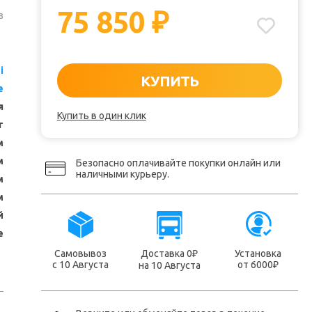
75 850
₽
з
i
КУПИТЬ
e
я
Купить в один клик
т
м
м
Безопасно оплачивайте покупки онлайн или
наличными курьеру.
м
м
й
е
Самовывоз
Доставка 0
Установка
₽
с 10 Августа
от 6000
на 10 Августа
₽