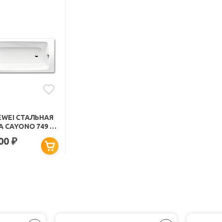
EWEI СТАЛЬНАЯ
 CAYONO 749 С
ЫТИЕМ EASY-
600
₽
N