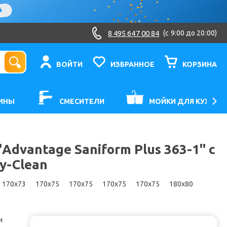
8 495 647 00 84
(c 9:00 до 20:00)
ВОЙТИ
ИЗБРАННОЕ
КОРЗИНА
ИНЫ
СМЕСИТЕЛИ
МОЙКИ ДЛЯ КУХНИ
Advantage Saniform Plus 363-1" с
y-Clean
170x73
170x75
170x75
170x75
170x75
180x80
и