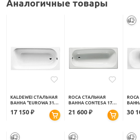
Аналогичные товары
KALDEWEI СТАЛЬНАЯ
ROCA СТАЛЬНАЯ
ROCA
ВАННА "EUROWA 312"
ВАННА CONTESA 170
ВАНН
170Х70X39СМ.
СМ
170 С
17 150
21 600
30 
₽
₽