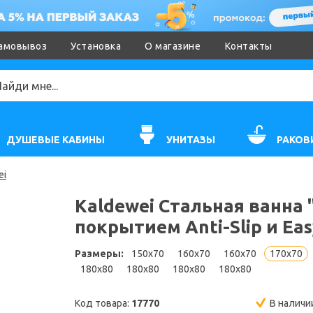
амовывоз
Установка
О магазине
Контакты
ДУШЕВЫЕ КАБИНЫ
УНИТАЗЫ
РАКОВ
ei
Kaldewei Стальная ванна "
покрытием Anti-Slip и Eas
Размеры:
150x70
160x70
160x70
170x70
180x80
180x80
180x80
180x80
Код товара:
17770
В наличи