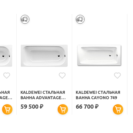
ЬНАЯ
KALDEWEI СТАЛЬНАЯ
KALDEWEI СТАЛЬНАЯ
AGE
ВАННА ADVANTAGE
ВАННА CAYONO 749
STAR
SANIFORM PLUS 363-1
59 500
66 700
₽
₽
С ПОКРЫТИЕМ EASY-
CLEAN