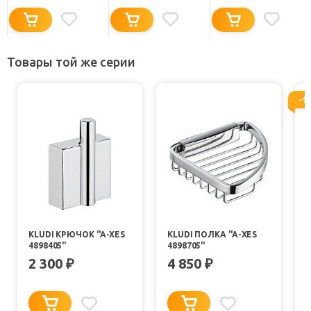
Товары той же серии
-9
KLUDI КРЮЧОК "A-XES
KLUDI ПОЛКА "A-XES
4898405"
4898705"
X
2 300
4 850
₽
₽