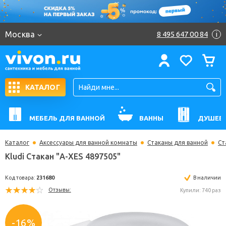
Москва
8 495 647 00 84
i
КАТАЛОГ
МЕБЕЛЬ ДЛЯ ВАННОЙ
ВАННЫ
ДУШЕВ
Каталог
Аксессуары для ванной комнаты
Стаканы для ванной
Ст
Kludi Стакан "A-XES 4897505"
Код товара:
231680
В н
Отзывы:
Купили: 
-16%