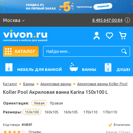
Москва
8 495 647 00 84
i
КАТАЛОГ
МЕБЕЛЬ ДЛЯ ВАННОЙ
ВАННЫ
ДУШЕВ
Каталог
Ванны
Акриловые ванны
Акриловые ванны Koller Pool
Koller Pool Акриловая ванна Karina 150x100 L
Ориентация:
Левая
Правая
Размеры:
150x100
160x105
160x105
170x110
170x110