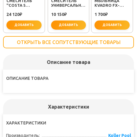
СМЕСИТЕЛЬ
СМЕСИТЕЛЬ
МЫЛЬНИЦА
"COSTA S
УНИВЕРСАЛЬНЫЙ
KVADRO FX-
25483001"
"PLUS STRIKE
61309
24 120
10 150
1 700
₽
LM1151C"
₽
₽
ДОБАВИТЬ
ДОБАВИТЬ
ДОБАВИТЬ
ОТКРЫТЬ ВСЕ СОПУТСТВУЮЩИЕ ТОВАРЫ
Описание товара
не забудьте купить
не забудьте купить
не заб
ОПИСАНИЕ ТОВАРА
Характеристики
ХАРАКТЕРИСТИКИ
Производитель:
Koller Pool