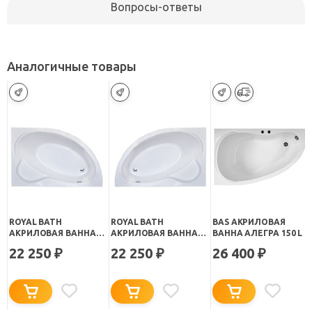
Вопросы-ответы
Аналогичные товары
ROYAL BATH
ROYAL BATH
BAS АКРИЛОВАЯ
АКРИЛОВАЯ ВАННА
АКРИЛОВАЯ ВАННА
ВАННА АЛЕГРА 150 L
ALPINE RB 819100 R
ALPINE RB 819100 L
22 250
22 250
26 400
₽
₽
₽
150Х100
150Х100