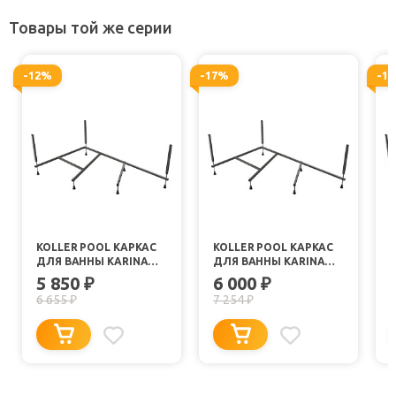
Товары той же серии
-12%
-17%
-1
KOLLER POOL КАРКАС
KOLLER POOL КАРКАС
ДЛЯ ВАННЫ KARINA
ДЛЯ ВАННЫ KARINA
150Х100
160Х105
5 850
6 000
₽
₽
6 655
7 254
₽
₽