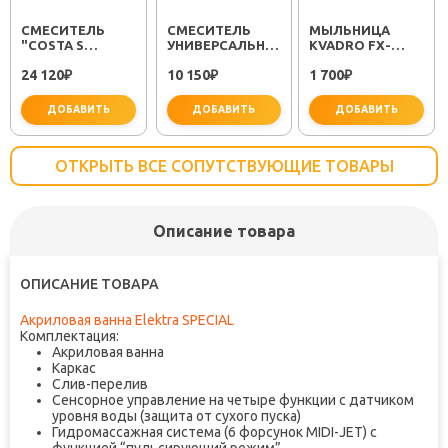
СМЕСИТЕЛЬ
СМЕСИТЕЛЬ
МЫЛЬНИЦА
"COSTA S
УНИВЕРСАЛЬНЫЙ
KVADRO FX-
25483001"
"PLUS STRIKE
61309
24 120
10 150
1 700
₽
LM1151C"
₽
₽
ДОБАВИТЬ
ДОБАВИТЬ
ДОБАВИТЬ
ОТКРЫТЬ ВСЕ СОПУТСТВУЮЩИЕ ТОВАРЫ
Описание товара
не забудьте купить
не забудьте купить
не заб
ОПИСАНИЕ ТОВАРА
Акриловая ванна Elektra SPECIAL
Комплектация:
Акриловая ванна
Каркас
Слив-перелив
Сенсорное управление на четыре функции с датчиком
уровня воды (защита от сухого пуска)
Гидромассажная система (6 форсунок MIDI-JET) с