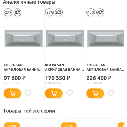
Аналогичные товары
-23%
-25%
-13%
KOLPA SAN
KOLPA SAN
KOLPA SAN
АКРИЛОВАЯ ВАННА
АКРИЛОВАЯ ВАННА
АКРИЛОВАЯ ВАННА
ELEKTRA BASIS 170X80
ELEKTRA STANDART
ELEKTRA OPTIMA
97 600
170 350
226 400
₽
₽
₽
170X80
170X80
126 880
₽
228 269
₽
260 360
₽
Товары той же серии
-11%
-11%
-1