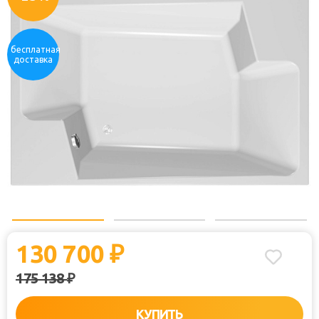
бесплатная
доставка
130 700
₽
175 138
₽
КУПИТЬ