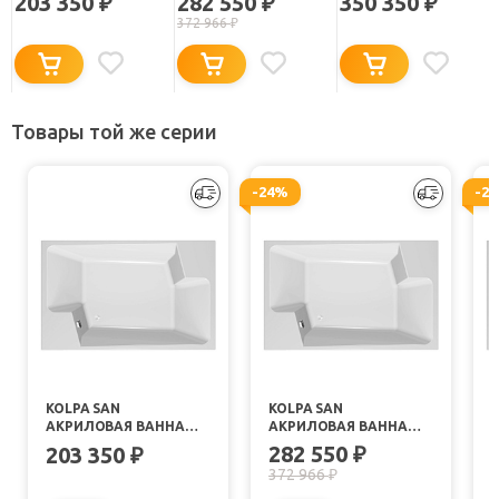
203 350
282 550
350 350
₽
₽
₽
372 966
₽
Товары той же серии
-24%
-2
KOLPA SAN
KOLPA SAN
АКРИЛОВАЯ ВАННА
АКРИЛОВАЯ ВАННА
NABUCCO STANDART
NABUCCO OPTIMA
282 550
203 350
₽
₽
372 966
₽