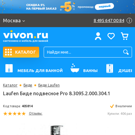
Москва
8 495 647 00 84
i
КАТАЛОГ
МЕБЕЛЬ ДЛЯ ВАННОЙ
ВАННЫ
ДУШЕВ
Каталог
Биде
Биде Laufen
Laufen Биде подвесное Pro 8.3095.2.000.304.1
Код товара:
405814
В н
Отзывы:
Купили: 