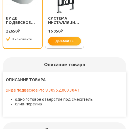
БИДЕ
СИСТЕМА
ПОДВЕСНОЕ
ИНСТАЛЛЯЦИИ
PRO
ДЛЯ БИДЕ 780-
22650
16 350
8.3095.2.000.304.1
₽
5820
₽
В комплекте
ДОБАВИТЬ
Описание товара
ОПИСАНИЕ ТОВАРА
Биде подвесное Pro 8.3095.2.000.304.1
одно готовое отверстие под смеситель
слив-перелив