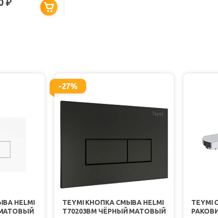
20
₽
АЯ МАТОВАЯ
-27%
ЫВА HELMI
TEYMI КНОПКА СМЫВА HELMI
TEYMI 
 МАТОВЫЙ
T70203BM ЧЁРНЫЙ МАТОВЫЙ
РАКОВИ