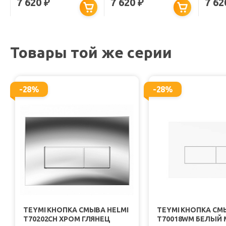
7 620
7 620
7 6
₽
₽
БЕЖЕВАЯ МАТОВАЯ
БЕЛАЯ МАТОВАЯ
ЧЕРН
Товары той же серии
-28%
-28%
TEYMI КНОПКА СМЫВА HELMI
TEYMI КНОПКА СМ
T70202CH ХРОМ ГЛЯНЕЦ
T70018WM БЕЛЫЙ