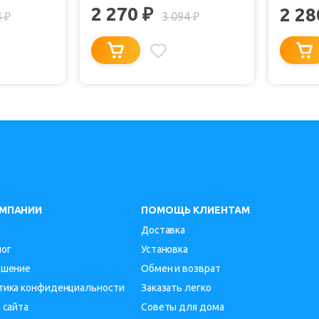
ХРОМ
2 270
₽
2 2
4
3 094
₽
₽
ОМПАНИИ
ПОМОЩЬ КЛИЕНТАМ
Доставка
лог
Установка
ашение
Обмен и возврат
тика конфиденциальности
Заказать легко
 сайта
Советы для дома