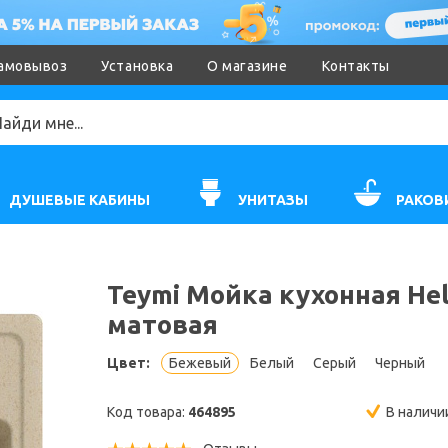
амовывоз
Установка
О магазине
Контакты
ДУШЕВЫЕ КАБИНЫ
УНИТАЗЫ
РАКОВ
Teymi Мойка кухонная He
матовая
Цвет:
Бежевый
Белый
Серый
Черный
Код товара:
464895
В наличи