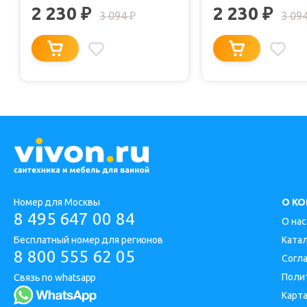
2 230
2 230
₽
₽
3 094
3 09
₽
Номер для Москвы
О К
8 495 647 00 84
О нас
Бесплатный номер для регионов
Ката
8 800 555 62 05
Согл
Поли
Связь по whatsapp
Карта