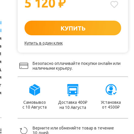
5 120
₽
i
КУПИТЬ
i
я
Купить в один клик
а
1
я
Безопасно оплачивайте покупки онлайн или
наличными курьеру.
ц
я
т
м
Самовывоз
Доставка 400
Установка
₽
с 10 Августа
от 4500
на 10 Августа
₽
Верните или обменяйте товар в течение
i
30 дней.