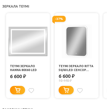
ЗЕРКАЛА TEYMI
-37%
TEYMI ЗЕРКАЛО
TEYMI ЗЕРКАЛО RITTA
HANNA 80Х60 LED
50/60 LED СЕНСОР
6
T20246
6 600
6 600
₽
₽
10 440
₽