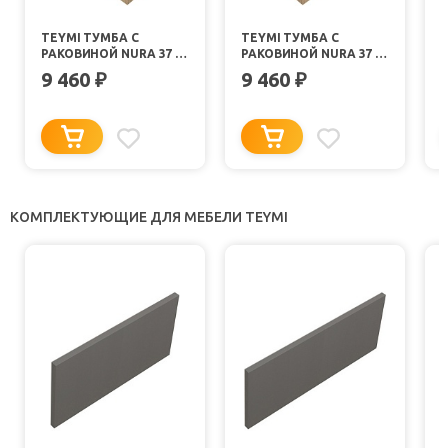
TEYMI ТУМБА С
TEYMI ТУМБА С
РАКОВИНОЙ NURA 37 R
РАКОВИНОЙ NURA 37 L
ПОДВЕСНАЯ ДУБ/
ПОДВЕСНАЯ ДУБ/
9 460
9 460
₽
₽
ГРАФИТ
ГРАФИТ
КОМПЛЕКТУЮЩИЕ ДЛЯ МЕБЕЛИ TEYMI