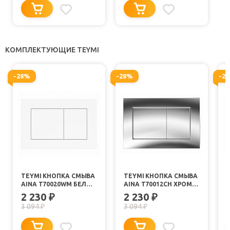
КОМПЛЕКТУЮЩИЕ TEYMI
-28%
-28%
-2
TEYMI КНОПКА СМЫВА
TEYMI КНОПКА СМЫВА
AINA T70020WM БЕЛЫЙ
AINA T70012CH ХРОМ
МАТОВЫЙ
ГЛЯНЕЦ
2 230
2 230
₽
₽
3 094
3 094
₽
₽