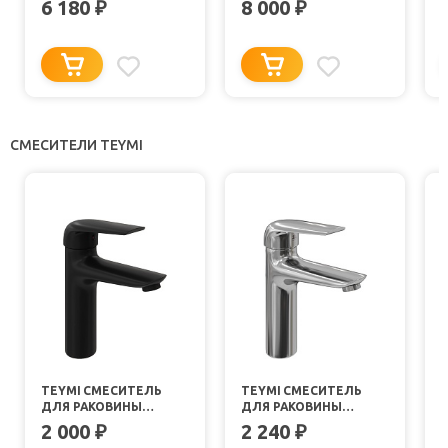
6 180
8 000
₽
₽
СМЕСИТЕЛИ TEYMI
TEYMI СМЕСИТЕЛЬ
TEYMI СМЕСИТЕЛЬ
ДЛЯ РАКОВИНЫ
ДЛЯ РАКОВИНЫ
HANNA T10255 ЧЕРНЫЙ
HANNA T10204 ХРОМ
2 000
2 240
₽
₽
МАТОВЫЙ