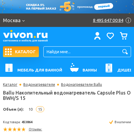
Москва
8 495 647 00 84
i
КАТАЛОГ
МЕБЕЛЬ ДЛЯ ВАННОЙ
ВАННЫ
ДУШЕВ
Каталог
Водонагреватели
Водонагреватели Ballu
Ballu Накопительный водонагреватель Capsule Pl
BWH/S 15
Объем (л):
10
15