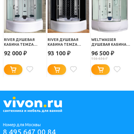
RIVER ДУШЕВАЯ
RIVER ДУШЕВАЯ
WELTWASSER
КАБИНА TEMZA
КАБИНА TEMZA
ДУШЕВАЯ КАБИНА
150/150/55 МТ
150/150/55 TH
WW500 EMMER 15055
92 000
93 100
96 500
₽
₽
₽
156 636
₽
Номер для Москвы
8 495 647 00 84