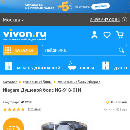
Москва
8 495 647 00 84
i
КАТАЛОГ
МЕБЕЛЬ ДЛЯ ВАННОЙ
ВАННЫ
ДУШЕВ
Каталог
Душевые кабины
Душевые кабины Niagara
Niagara Душевой бокс NG-918-01N
Код товара:
412239
В н
Отзывы:
Купили: 
-27%