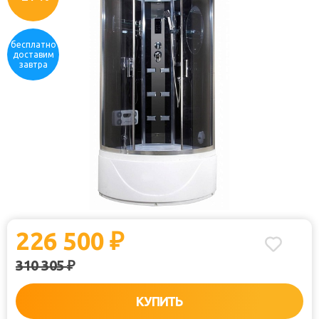
бесплатно
доставим
завтра
226 500
₽
310 305
₽
КУПИТЬ