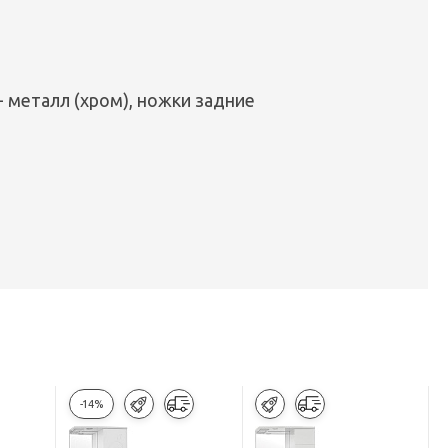
- металл (хром), ножки задние
-14%