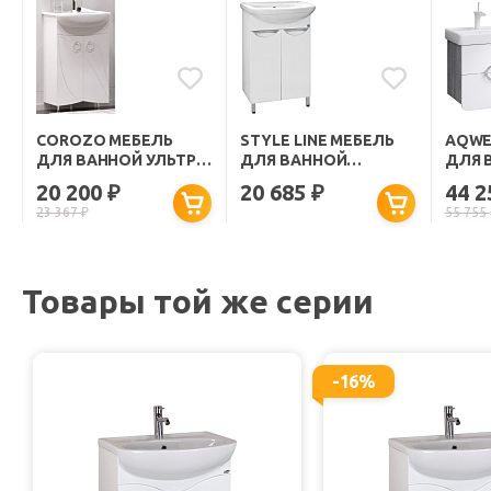
COROZO МЕБЕЛЬ
STYLE LINE МЕБЕЛЬ
AQWE
ДЛЯ ВАННОЙ УЛЬТРА
ДЛЯ ВАННОЙ
ДЛЯ 
ФЛОРА 55 NEW
ЖАСМИН 55
АЛИКА
20 200
20 685
44 
₽
₽
ЗЕРК
23 367
₽
55 755
ШКА
Товары той же серии
-16%