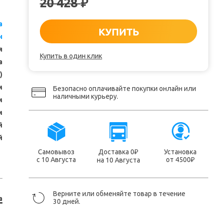
20 428
₽
a
КУПИТЬ
н
я
Купить в один клик
а
)
м
Безопасно оплачивайте покупки онлайн или
наличными курьеру.
м
м
й
й
Самовывоз
Доставка 0
Установка
₽
с 10 Августа
от 4500
на 10 Августа
₽
Верните или обменяйте товар в течение
a
30 дней.