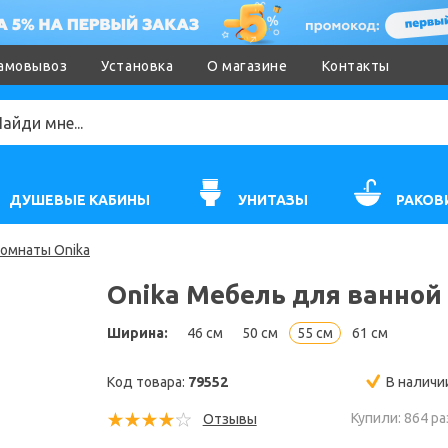
амовывоз
Установка
О магазине
Контакты
ДУШЕВЫЕ КАБИНЫ
УНИТАЗЫ
РАКОВ
комнаты Onika
Onika Мебель для ванной 
Ширина:
46 см
50 см
55 см
61 см
Код товара:
79552
В наличи
Купили: 864 ра
Отзывы