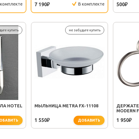
 комплекте
7 190
В комплекте
500
₽
₽
дьте купить
не забудьте купить
ЛА HOTEL
МЫЛЬНИЦА METRA FX-11108
ДЕРЖАТЕ
MODERN F
1 550
1 950
₽
₽
ОБАВИТЬ
ДОБАВИТЬ