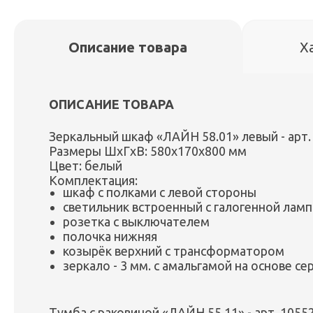
Описание товара
Х
ОПИСАНИЕ ТОВАРА
Зеркальный шкаф «ЛАЙН 58.01» левый - арт.
Размеры ШxГxВ: 580х170х800 мм
Цвет: белый
Комплектация:
шкаф с полками с левой стороны
светильник встроенный с галогенной лам
розетка с выключателем
полочка нижняя
козырёк верхний с трансформатором
зеркало - 3 мм. с амальгамой на основе се
Тумба с раковиной «ЛАЙН 55.11» - арт. 1055