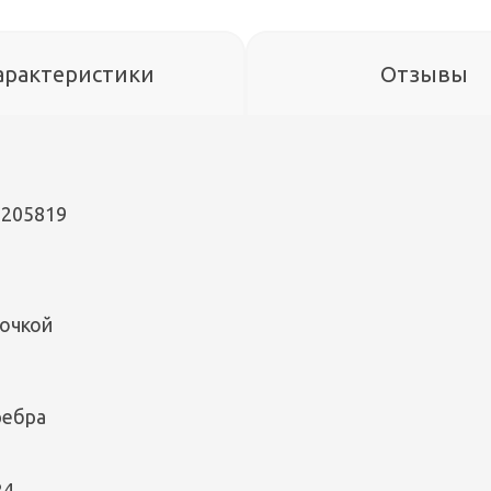
арактеристики
Отзывы
 205819
почкой
ребра
24