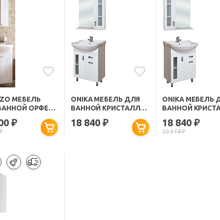
ZO МЕБЕЛЬ
ONIKA МЕБЕЛЬ ДЛЯ
ONIKA МЕБЕЛЬ 
ВАННОЙ ОРФЕЙ
ВАННОЙ КРИСТАЛЛ
ВАННОЙ КРИСТ
55 R С ЯЩИКОМ
55 L С ЯЩИКОМ
800
18 840
18 840
₽
₽
₽
₽
22 374
₽