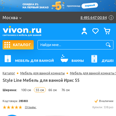
Москва
8 495 647 00 84
i
КАТАЛОГ
МЕБЕЛЬ ДЛЯ ВАННОЙ
ВАННЫ
ДУШЕВ
Каталог
Мебель для ванной комнаты
Мебель для ванной комнаты St
Style Line Мебель для ванной Ирис 55
Ширина:
100 см
55 см
66 см
76 см
Код товара:
285803
В н