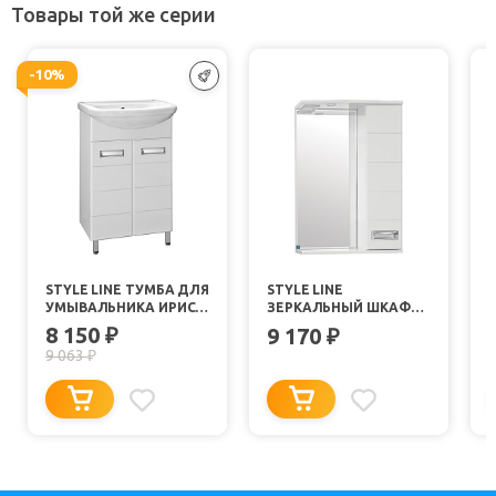
Товары той же серии
-10%
STYLE LINE ТУМБА ДЛЯ
STYLE LINE
S
УМЫВАЛЬНИКА ИРИС
ЗЕРКАЛЬНЫЙ ШКАФ
55
ИРИС 550/С
И
8 150
₽
9 170
₽
9 063
₽