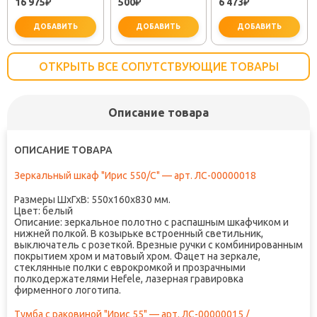
16 975
500
6 473
₽
(30718050)
₽
TOK-SEM-1011
₽
ДОБАВИТЬ
ДОБАВИТЬ
ДОБАВИТЬ
ОТКРЫТЬ ВСЕ СОПУТСТВУЮЩИЕ ТОВАРЫ
Описание товара
важно для установки
не заб
ОПИСАНИЕ ТОВАРА
Зеркальный шкаф "Ирис 550/С" — арт. ЛС-00000018
Размеры ШхГхВ: 550х160х830 мм.
Цвет: белый
Описание: зеркальное полотно с распашным шкафчиком и
нижней полкой. В козырьке встроенный светильник,
выключатель с розеткой. Врезные ручки с комбинированным
покрытием хром и матовый хром. Фацет на зеркале,
стеклянные полки с еврокромкой и прозрачными
полкодержателями Hefele, лазерная гравировка
фирменного логотипа.
Тумба с раковиной "Ирис 55" — арт. ЛС-00000015 /