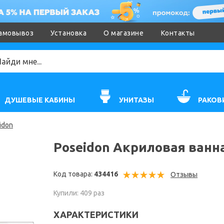
амовывоз
Установка
О магазине
Контакты
ДУШЕВЫЕ КАБИНЫ
УНИТАЗЫ
РАКОВ
idon
Poseidon Акриловая ванна
Код товара:
434416
Отзывы
Купили: 409 раз
ХАРАКТЕРИСТИКИ