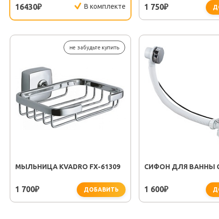
16430
В комплекте
1 750
₽
₽
Д
не забудьте купить
МЫЛЬНИЦА KVADRO FX-61309
СИФОН ДЛЯ ВАННЫ G
1 700
1 600
₽
₽
ДОБАВИТЬ
Д