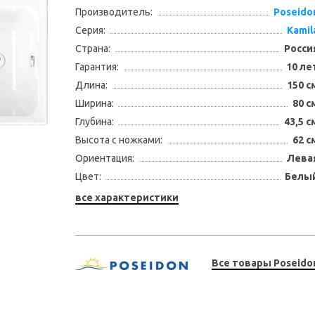
Производитель:
Poseido
Серия:
Kamil
Страна:
Росси
Гарантия:
10 ле
Длина:
150 с
Ширина:
80 с
Глубина:
43,5 с
Высота с ножками:
62 с
Ориентация:
Лева
Цвет:
Белы
все характеристики
Все товары Poseido