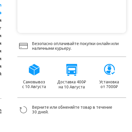
n
a
я
т
м
м
Безопасно оплачивайте покупки онлайн или
наличными курьеру.
м
м
я
й
Самовывоз
Доставка 400
Установка
₽
с 10 Августа
от 7000
на 10 Августа
₽
Верните или обменяйте товар в течение
n
30 дней.