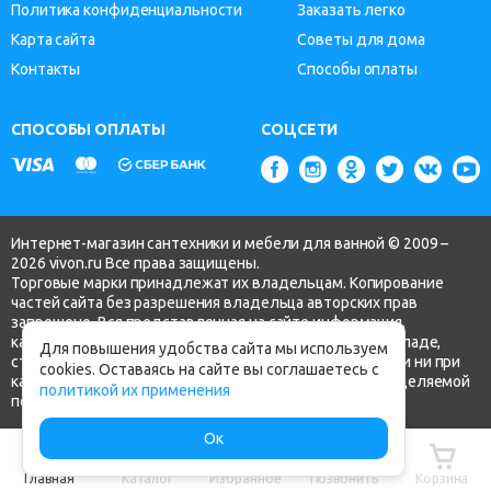
Политика конфиденциальности
Заказать легко
Карта сайта
Советы для дома
Контакты
Способы оплаты
СПОСОБЫ ОПЛАТЫ
СОЦСЕТИ
Интернет-магазин сантехники и мебели для ванной © 2009 –
2026 vivon.ru Все права защищены.
Торговые марки принадлежат их владельцам. Копирование
частей сайта без разрешения владельца авторских прав
запрещено. Вся представленная на сайте информация,
касающаяся технических характеристик, наличия на складе,
Для повышения удобства сайта мы используем
стоимости товаров, носит информационный характер и ни при
cookies. Оставаясь на сайте вы соглашаетесь с
каких условиях не является публичной офертой, определяемой
политикой их применения
положениями ч.2 ст. 437 Гражданского кодекса РФ.
Ок
Главная
Каталог
Избранное
Позвонить
Корзина