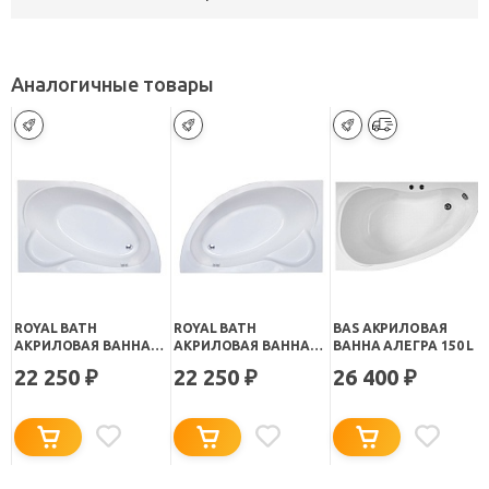
Аналогичные товары
ROYAL BATH
ROYAL BATH
BAS АКРИЛОВАЯ
АКРИЛОВАЯ ВАННА
АКРИЛОВАЯ ВАННА
ВАННА АЛЕГРА 150 L
ALPINE RB 819100 R
ALPINE RB 819100 L
22 250
22 250
26 400
₽
₽
₽
150Х100
150Х100