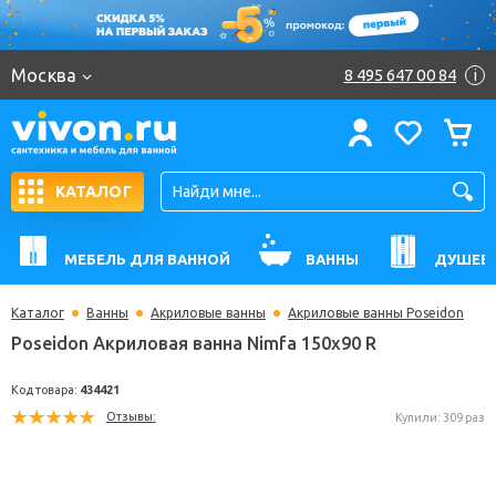
Москва
8 495 647 00 84
i
КАТАЛОГ
МЕБЕЛЬ ДЛЯ ВАННОЙ
ВАННЫ
ДУШЕВ
Каталог
Ванны
Акриловые ванны
Акриловые ванны Poseidon
Poseidon Акриловая ванна Nimfa 150x90 R
Код товара:
434421
Отзывы:
Купили: 