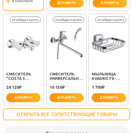
В комплекте
ДОБАВИТЬ
ДОБАВИТЬ
важно 
СМЕСИТЕЛЬ
СМЕСИТЕЛЬ
МЫЛЬНИЦА
"COSTA S
УНИВЕРСАЛЬНЫЙ
KVADRO FX-
25483001"
"PLUS STRIKE
61309
24 120
10 150
1 700
₽
LM1151C"
₽
₽
ДОБАВИТЬ
ДОБАВИТЬ
ДОБАВИТЬ
ОТКРЫТЬ ВСЕ СОПУТСТВУЮЩИЕ ТОВАРЫ
не забудьте купить
не забудьте купить
не заб