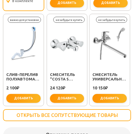
В комплекте
ХРОМ
ДОБАВИТЬ
ДОБАВИТЬ
CЛИВ-ПЕРЕЛИВ
СМЕСИТЕЛЬ
СМЕСИТЕЛЬ
ПОЛУАВТОМАТ
"COSTA S
УНИВЕРСАЛЬНЫЙ
EM311
25483001"
"PLUS STRIKE
2 100
24 120
10 150
₽
₽
LM1151C"
₽
ДОБАВИТЬ
ДОБАВИТЬ
ДОБАВИТЬ
ОТКРЫТЬ ВСЕ СОПУТСТВУЮЩИЕ ТОВАРЫ
важно для установки
не забудьте купить
не заб