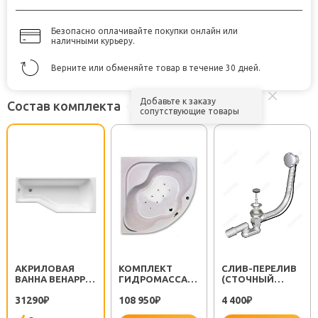
Безопасно оплачивайте покупки онлайн или
наличными курьеру.
Верните или обменяйте товар в течение 30 дней.
Добавьте к заказу
Состав комплекта
сопутствующие товары
АКРИЛОВАЯ
КОМПЛЕКТ
СЛИВ-ПЕРЕЛИВ
ВАННА BEHAPPY
ГИДРОМАССАЖА
(СТОЧНЫЙ
170 R
RAVAK ACTIV AIR
КОМПЛЕКТ)
31290
108 950
4 400
₽
STANDART
₽
ДЛЯ ВАННЫ
₽
RAVAK X01305