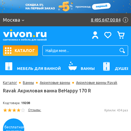
Москва
8 495 647 00 84
i
КАТАЛОГ
МЕБЕЛЬ ДЛЯ ВАННОЙ
ВАННЫ
ДУШЕВ
Каталог
Ванны
Акриловые ванны
Акриловые ванны Ravak
Ravak Акриловая ванна BeHappy 170 R
Код товара:
19208
Отзывы:
Купили: 
бесплатная