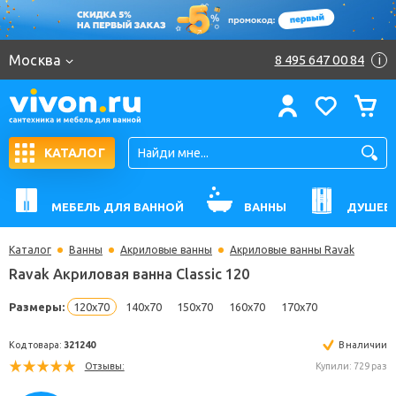
Москва
8 495 647 00 84
i
КАТАЛОГ
МЕБЕЛЬ ДЛЯ ВАННОЙ
ВАННЫ
ДУШЕВ
Каталог
Ванны
Акриловые ванны
Акриловые ванны Ravak
Ravak Акриловая ванна Classic 120
Размеры:
120x70
140x70
150x70
160x70
170x70
Код товара:
321240
В н