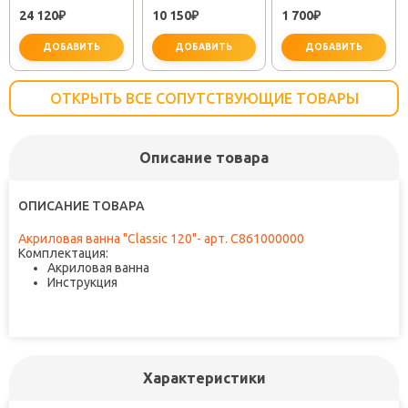
25483001"
"PLUS STRIKE
61309
24 120
10 150
1 700
₽
LM1151C"
₽
₽
ДОБАВИТЬ
ДОБАВИТЬ
ДОБАВИТЬ
ОТКРЫТЬ ВСЕ СОПУТСТВУЮЩИЕ ТОВАРЫ
Описание товара
не забудьте купить
не забудьте купить
не заб
ОПИСАНИЕ ТОВАРА
Акриловая ванна "Classic 120"- арт. C861000000
Комплектация:
Акриловая ванна
Инструкция
Характеристики