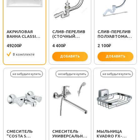
АКРИЛОВАЯ
СЛИВ-ПЕРЕЛИВ
CЛИВ-ПЕРЕЛИВ
ВАННА CLASSIC
(СТОЧНЫЙ
ПОЛУАВТОМАТ
120
КОМПЛЕКТ)
EM311
49200
4 400
2 100
₽
ДЛЯ ВАННЫ
₽
₽
RAVAK X01305
В комплекте
ХРОМ
ДОБАВИТЬ
ДОБАВИТЬ
важно 
СМЕСИТЕЛЬ
СМЕСИТЕЛЬ
МЫЛЬНИЦА
"COSTA S
УНИВЕРСАЛЬНЫЙ
KVADRO FX-